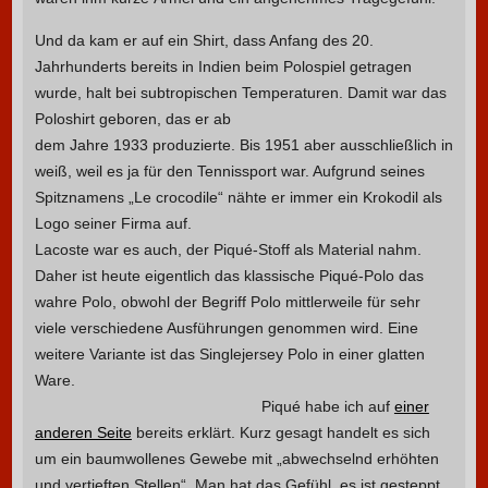
Und da kam er auf ein Shirt, dass Anfang des 20.
Jahrhunderts bereits in Indien beim Polospiel getragen
wurde, halt bei subtropischen Temperaturen.
Damit war das
Poloshirt geboren, das er ab
dem Jahre 1933 produzierte. Bis 1951 aber ausschließlich in
weiß, weil es ja für den Tennissport war. Aufgrund seines
Spitznamens „Le crocodile“ nähte er immer ein Krokodil als
Logo seiner Firma auf.
Lacoste war es auch, der Piqué-Stoff als Material nahm.
Daher ist heute eigentlich das klassische Piqué-Polo das
wahre Polo, obwohl der Begriff Polo mittlerweile für sehr
viele verschiedene Ausführungen genommen wird. Eine
weitere Variante ist das Singlejersey Polo in einer glatten
Ware.
Piqué habe ich auf
einer
anderen Seite
bereits erklärt. Kurz gesagt handelt es sich
um ein baumwollenes Gewebe mit „abwechselnd erhöhten
und vertieften Stellen“. Man hat das Gefühl, es ist gesteppt