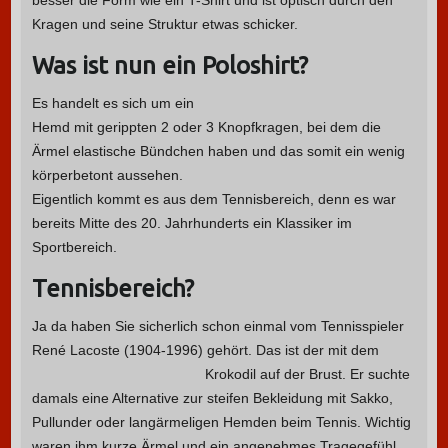
besser die Form wie ein T-Shirt und ist optisch durch den
Kragen und seine Struktur etwas schicker.
Was ist nun ein Poloshirt?
Es handelt es sich um ein
Hemd mit gerippten 2 oder 3 Knopfkragen, bei dem die
Ärmel elastische Bündchen haben und das somit ein wenig
körperbetont aussehen.
Eigentlich kommt es aus dem Tennisbereich, denn es war
bereits Mitte des 20. Jahrhunderts ein Klassiker im
Sportbereich.
Tennisbereich?
Ja da haben Sie sicherlich schon einmal vom Tennisspieler
René Lacoste (1904-1996) gehört. Das ist der mit dem
Krokodil auf der Brust.
Er suchte
damals eine Alternative zur steifen Bekleidung mit Sakko,
Pullunder oder langärmeligen Hemden beim Tennis. Wichtig
waren ihm kurze Ärmel und ein angenehmes Tragegefühl.