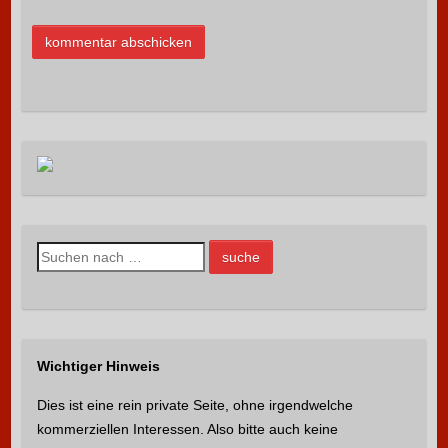
S
u
c
h
e
Wichtiger Hinweis
n
n
Dies ist eine rein private Seite, ohne irgendwelche
a
kommerziellen Interessen. Also bitte auch keine
c