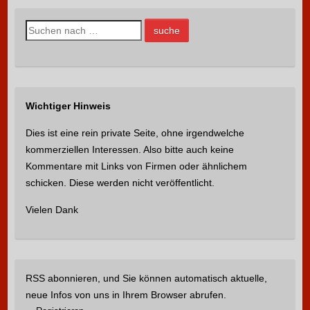
S
u
c
h
e
Wichtiger Hinweis
n
n
Dies ist eine rein private Seite, ohne irgendwelche
a
kommerziellen Interessen. Also bitte auch keine
c
Kommentare mit Links von Firmen oder ähnlichem
h
schicken. Diese werden nicht veröffentlicht.
:
Vielen Dank
RSS abonnieren, und Sie können automatisch aktuelle,
neue Infos von uns in Ihrem Browser abrufen.