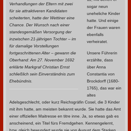
Verhandlungen der Eltern mit zwei
sogar neun
für sie attraktiveren Kandidaten
uneheliche Kinder
scheiterten, hatte der Wettiner eine
hatte. Und einige
Chance. Der Wunsch nach einer
der Frauen waren
standesgemäßen Versorgung der
ebenfalls
inzwischen 21-jährigen Tochter – im
verheiratet.
für damalige Vorstellungen
fortgeschrittenen Alter – gewann die
Unsere Führerin
Oberhand: Am 27. November 1692
erzählte, dass
erklärte Markgraf Christian Ernst
über Anna
schließlich sein Einverständnis zum
Constantia von
Ehebündnis.
Brockdorff (1680-
1765), das war ein
altes
Adelsgeschlecht, oder kurz Reichsgräfin Cosel, die 3 Kinder
mit ihm hatte, am meisten bekannt wurde. Sie hatte das Amt
einer offiziellen Maitresse en titre inne. Ja, so etwas gab es
anscheinend, ein Titel fürs Fremdgehen. Kennengelernt,
bzw. gleich bewundert wurde sie von August dem Starken,