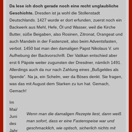
Da lese ich doch gerade noch eine recht unglaubliche
Geschichte.
Dresden ist ja wohl die Stollenstadt
Deutschlands. 1427 wurde er dort erfunden, zuerst noch ein
Backwerk aus Mehl, Hefe, Öl und Wasser, weil die Kirche
Butter, süße Beigaben, also Rosinen, Zitronat, Orangeat und
auch Mandeln in der Fastenzeit, also beim Adventsfasten,
verbot. 1450 bat man den damaligen Papst Nikolaus V. um
Aufhebung der Backvorschrift. Der Vatikan entschied aber
erst 6 Päpste weiter zugunsten der Dresdner, nämlich 1491.
Allerdings auch da nur nach Zahlung eines „Bußgeldes als
Spende“. Na ja, ein Schelm, wer da Böses denkt. Sie fragen,
was das mit August dem Starken zu tun hat. Gemach,
Gemach!
Im
Mai/
Wenn man die damaligen Rezepte liest, dann weiß
Juni
man sofort, dass er eine Fastenspeise war und
des
geschmacklich, wie optisch, sicherlich nichts mit
Jahr