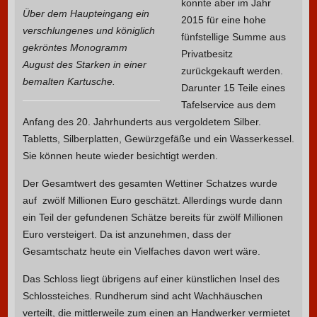
konnte aber im Jahr
Über dem Haupteingang ein
2015 für eine hohe
verschlungenes und königlich
fünfstellige Summe aus
gekröntes Monogramm
Privatbesitz
August des Starken in einer
zurückgekauft werden.
bemalten Kartusche.
Darunter 15 Teile eines
Tafelservice aus dem
Anfang des 20. Jahrhunderts aus vergoldetem Silber.
Tabletts, Silberplatten, Gewürzgefäße und ein Wasserkessel.
Sie können heute wieder besichtigt werden.
Der Gesamtwert des gesamten Wettiner Schatzes wurde
auf zwölf Millionen Euro geschätzt. Allerdings wurde dann
ein Teil der gefundenen Schätze bereits für zwölf Millionen
Euro versteigert. Da ist anzunehmen, dass der
Gesamtschatz heute ein Vielfaches davon wert wäre.
Das Schloss liegt übrigens auf einer künstlichen Insel des
Schlossteiches. Rundherum sind acht Wachhäuschen
verteilt, die mittlerweile zum einen an Handwerker vermietet