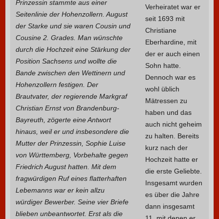
Prinzessin stammte aus einer
Verheiratet war er
Seitenlinie der Hohenzollern. August
seit 1693 mit
der Starke und sie waren Cousin und
Christiane
Cousine 2. Grades. Man wünschte
Eberhardine, mit
durch die Hochzeit eine Stärkung der
der er auch einen
Position Sachsens und wollte die
Sohn hatte.
Bande zwischen den Wettinern und
Dennoch war es
Hohenzollern festigen. Der
wohl üblich
Brautvater, der regierende Markgraf
Mätressen zu
Christian Ernst von Brandenburg-
haben und das
Bayreuth, zögerte eine Antwort
auch nicht geheim
hinaus, weil er und insbesondere die
zu halten. Bereits
Mutter der Prinzessin, Sophie Luise
kurz nach der
von Württemberg, Vorbehalte gegen
Hochzeit hatte er
Friedrich August hatten. Mit dem
die erste Geliebte.
fragwürdigen Ruf eines flatterhaften
Insgesamt wurden
Lebemanns war er kein allzu
es über die Jahre
würdiger Bewerber. Seine vier Briefe
dann insgesamt
blieben unbeantwortet. Erst als die
11, mit denen er