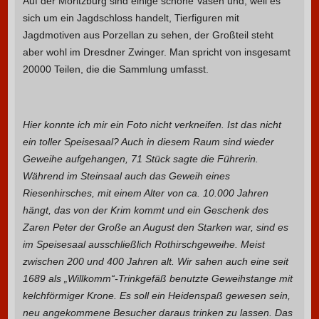
Auf der Moritzburg sind einige schöne Vasen und, weil es
sich um ein Jagdschloss handelt, Tierfiguren mit
Jagdmotiven aus Porzellan zu sehen, der Großteil steht
aber wohl im Dresdner Zwinger. Man spricht von insgesamt
20000 Teilen, die die Sammlung umfasst.
Hier konnte ich mir ein Foto nicht verkneifen. Ist das nicht
ein toller Speisesaal? Auch in diesem Raum sind wieder
Geweihe aufgehangen, 71 Stück sagte die Führerin.
Während im Steinsaal auch das Geweih eines
Riesenhirsches, mit einem Alter von ca. 10.000 Jahren
hängt, das von der Krim kommt und ein Geschenk des
Zaren Peter der Große an August den Starken war, sind es
im Speisesaal ausschließlich Rothirschgeweihe. Meist
zwischen 200 und 400 Jahren alt. Wir sahen auch eine seit
1689 als „Willkomm“-Trinkgefäß benutzte Geweihstange mit
kelchförmiger Krone. Es soll ein Heidenspaß gewesen sein,
neu angekommene Besucher daraus trinken zu lassen. Das