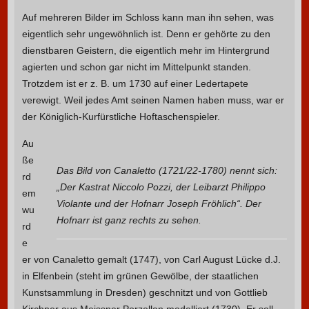
Auf mehreren Bilder im Schloss kann man ihn sehen, was
eigentlich sehr ungewöhnlich ist. Denn er gehörte zu den
dienstbaren Geistern, die eigentlich mehr im Hintergrund
agierten und schon gar nicht im Mittelpunkt standen.
Trotzdem ist er z. B. um 1730 auf einer Ledertapete
verewigt. Weil jedes Amt seinen Namen haben muss, war er
der Königlich-Kurfürstliche Hoftaschenspieler.
Au
ße
Das Bild von Canaletto (1721/22-1780) nennt sich:
rd
„Der Kastrat Niccolo Pozzi, der Leibarzt Philippo
em
Violante und der Hofnarr Joseph Fröhlich“. Der
wu
Hofnarr ist ganz rechts zu sehen.
rd
e
er von Canaletto gemalt (1747), von Carl August Lücke d.J.
in Elfenbein (steht im grünen Gewölbe, der staatlichen
Kunstsammlung in Dresden) geschnitzt und von Gottlieb
Kirchner aus Meissner Porzellan modelliert (1730). Er soll