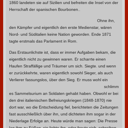
1860 landeten sie auf Sizilien und befreiten die Insel von der
Herrschaft der spanischen Bourbonen..
Ohne ihn,
den Kämpfer und eigentlich den erste Medienstar, wären
Nord- und Süditalien keine Nation geworden. Ende 1871
tagte erstmals das Parlament in Rom.
Das Erstaunlichste ist, dass er immer Aufgaben bekam, die
eigentlich nicht zu gewinnen waren. Er scharrte einen
Haufen Straffällige und Träumer um sich. Siegte. und wenn
er zurückkehrte, waren eigentlich sowohl Sieger, als auch
Verlierer fassungslos, über den Sieg.
Er muss wohl ein
schlimm
es Sammelsurium an Soldaten gehabt haben. Obwohl er bei
den drei italienischen Befreiungskriegen (1848-1870) nie
dort war, wo die Entscheidung fiel, berichteten die Zeitungen
fast ausschließlich über ihn, und dichteten ihm sogar in der
Niederlage Erfolge an. Heute würde man sagen: Die Presse
lag ihm zu Füßen, sie liebte ihn, oder freute sich, schreiben