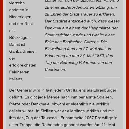
später traf sich der Stadtrat von Palermo
vierzehn
zu einer außerordentlichen Sitzung, um
endeten in
zu Ehren der Stadt Trauer zu erklären.
Niederlagen,
Der Stadtrat entschied auch, dass dieses
und der Rest
Denkmal auf einem der Hauptplätze der
mit
Stadt errichtet wurde und wählte diese
Rückzügen.
Ecke des Englischen Gartens. Die
Damit ist
Einweihung fand am 27. Mai statt, in
Garibaldi einer
Erinnerung an den 27. Mai 1860, den
der
Tag der Befreiung Palermos von den
erfolgreichsten
Bourbonen.
Feldherren
Italiens.
Der General wird in fast jedem Ort Italiens als Ehrenbürger
geführt. Es gibt jede Menge nach ihm benannte Straßen,
Plätze oder Denkmale, obwohl er eigentlich nie wirklich
geliebt wurde. In Sizilien war er allerdings wirklich und mit
ihm der „Zug der Tausend“. Er sammelte 1067 Freiwillige in
einer Truppe, die Rothemden genannt wurden Am 11. Mai