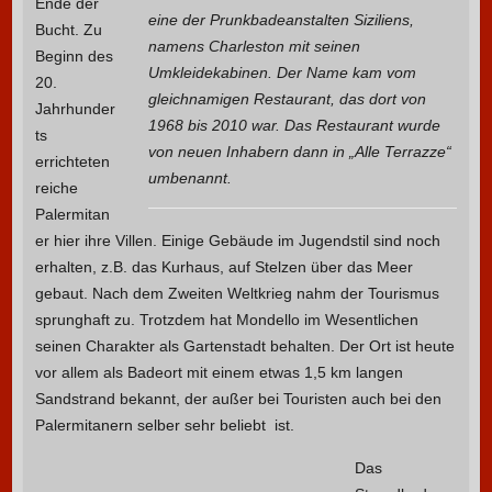
Ende der
eine der Prunkbadeanstalten Siziliens,
Bucht. Zu
namens Charleston mit seinen
Beginn des
Umkleidekabinen. Der Name kam vom
20.
gleichnamigen Restaurant, das dort von
Jahrhunder
1968 bis 2010 war. Das Restaurant wurde
ts
von neuen Inhabern dann in „Alle Terrazze“
errichteten
umbenannt.
reiche
Palermitan
er hier ihre Villen. Einige Gebäude im Jugendstil sind noch
erhalten, z.B. das Kurhaus, auf Stelzen über das Meer
gebaut. Nach dem Zweiten Weltkrieg nahm der Tourismus
sprunghaft zu. Trotzdem hat Mondello im Wesentlichen
seinen Charakter als Gartenstadt behalten. Der Ort ist heute
vor allem als Badeort mit einem etwas 1,5 km langen
Sandstrand bekannt, der außer bei Touristen auch bei den
Palermitanern selber sehr beliebt ist.
Das