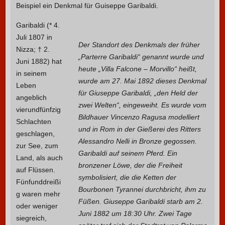
Beispiel ein Denkmal für Guiseppe Garibaldi.
Garibaldi (* 4.
Juli 1807 in
Der Standort des Denkmals der früher
Nizza; † 2.
„Parterre Garibaldi“ genannt wurde und
Juni 1882) hat
heute „Villa Falcone – Morvillo“ heißt,
in seinem
wurde am 27. Mai 1892 dieses Denkmal
Leben
für Giuseppe Garibaldi, „den Held der
angeblich
zwei Welten“, eingeweiht. Es wurde vom
vierundfünfzig
Bildhauer Vincenzo Ragusa modelliert
Schlachten
und in Rom in der Gießerei des Ritters
geschlagen,
Alessandro Nelli in Bronze gegossen.
zur See, zum
Garibaldi auf seinem Pferd. Ein
Land, als auch
bronzener Löwe, der die Freiheit
auf Flüssen.
symbolisiert, die die Ketten der
Fünfunddreißi
Bourbonen Tyrannei durchbricht, ihm zu
g waren mehr
Füßen. Giuseppe Garibaldi starb am 2.
oder weniger
Juni 1882 um 18:30 Uhr. Zwei Tage
siegreich,