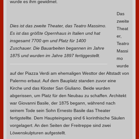
wurde es ihm gewidmet.
Das
zweite
Dies ist das zweite Theater, das Teatro Massimo.
Theat
Es ist das größte Opernhaus in Italien und hat
er,
insgesamt 7700 qm und Platz für 1400
Teatro
Zuschauer. Die Bauarbeiten begannen im Jahre
Massi
1875 und wurden im Jahre 1897 fertiggestellt.
mo
wurde
auf der Piazza Verdi am ehemaligen Westtor der Altstadt von
Palermo erbaut. Auf dem Bauplatz standen zuvor eine
Kirche und das Kloster San Giuliano. Beide wurden
abgerissen, um Platz für den Neubau zu schaffen. Architekt
war Giovanni Basile, der 1875 begann, während nach
seinem Tode sein Sohn Ernesto Basile das Theater
fertigstellte. Dem Haupteingang sind 6 korinthische Säulen
vorgelagert. An den Seiten der Freitreppe sind zwei
Löwenskulpturen aufgestellt.