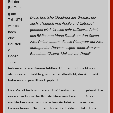
Bei der
Eröffnun
g am
Diese herrliche Quadriga aus Bronze, die
7.6.1874
auch. „Triumph von Apollo und Euterpe“
war es
genannt wird, ist eine sehr raffinierte Arbeit
noch
des Bildhauers Mario Rutelli; an den Seiten
eine
zwei Reiterstatuen, die ein Ritterpaar auf zwei
Baustell
aufragenden Rossen zeigen, modelliert von
e.
Benedetto Civiletti, Meister von Rutelli.
Böden,
Türen,
teilweise ganze Räume fehlten. Um dennoch nicht so zu tun,
als ob es am Geld lag, wurde veröffentlicht, der Architekt
habe es so gewollt und geplant.
Das Metalldach wurde erst 1877 entworfen und gebaut. Die
innovative Form der Konstruktion aus Eisen und Glas
weckte bei vielen europäischen Architekten dieser Zeit
Bewunderung. Nach dem Tode Garibaldis im Jahr 1882