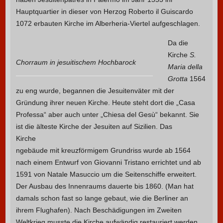
Hauptquartier in dieser von Herzog Roberto il Guiscardo
1072 erbauten Kirche im Alberheria-Viertel aufgeschlagen.
Da die
Kirche
S.
Chorraum in jesuitischem Hochbarock
Maria
della
Grotta
1564
zu eng wurde, begannen die Jesuitenväter mit der
Gründung ihrer neuen Kirche
. Heute steht dort die „Casa
Professa“ aber auch unter „Chiesa del Gesù“ bekannt. Sie
ist die älteste Kirche der Jesuiten auf Sizilien.
Das
Kirche
ngebäude mit kreuzförmigem Grundriss wurde ab 1564
nach einem Entwurf von Giovanni Tristano errichtet und ab
1591 von Natale Masuccio um die Seitenschiffe erweitert.
Der Ausbau des Innenraums dauerte bis 1860. (Man hat
damals schon fast so lange gebaut, wie die Berliner an
ihrem Flughafen). Nach Beschädigungen im Zweiten
Weltkrieg musste die Kirche aufwändig restauriert werden.