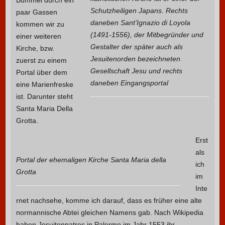
Bummel durch ein
Schutzheiligen Japans. Rechts
paar Gassen
daneben Sant’Ignazio di Loyola
kommen wir zu
(1491-1556), der Mitbegründer und
einer weiteren
Gestalter der später auch als
Kirche, bzw.
Jesuitenorden bezeichneten
zuerst zu einem
Gesellschaft Jesu und rechts
Portal über dem
daneben Eingangsportal
eine Marienfreske
ist. Darunter steht
Santa Maria Della
Grotta.
Erst
als
Portal der ehemaligen Kirche Santa Maria della
ich
Grotta
im
Inte
rnet nachsehe, komme ich darauf, dass es früher eine alte
normannische Abtei gleichen Namens gab. Nach Wikipedia
haben Jesuitenpatres in Palermo im Jahr 1553 ihr