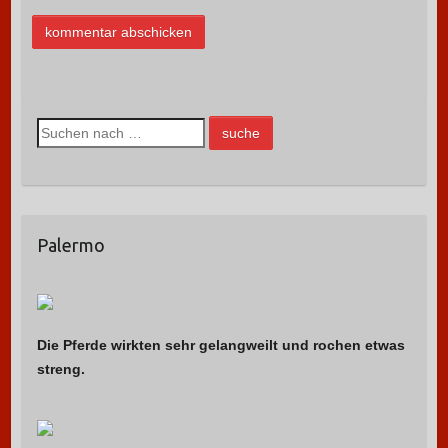
S
u
c
h
e
Palermo
n
n
a
c
h
Die Pferde wirkten sehr gelangweilt und rochen etwas
:
streng.