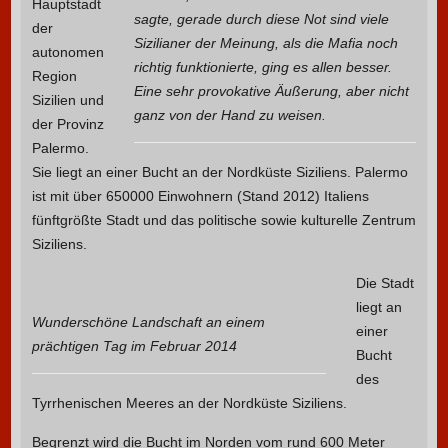
Hauptstadt
sagte, gerade durch diese Not sind viele
der
Sizilianer der Meinung, als die Mafia noch
autonomen
richtig funktionierte, ging es allen besser.
Region
Eine sehr provokative Äußerung, aber nicht
Sizilien und
ganz von der Hand zu weisen.
der Provinz
Palermo.
Sie liegt an einer Bucht an der Nordküste Siziliens. Palermo
ist mit über 650000 Einwohnern (Stand 2012) Italiens
fünftgrößte Stadt und das politische sowie kulturelle Zentrum
Siziliens.
Die Stadt
liegt an
Wunderschöne Landschaft an einem
einer
prächtigen Tag im Februar 2014
Bucht
des
Tyrrhenischen Meeres an der Nordküste Siziliens.
Begrenzt wird die Bucht im Norden vom rund 600 Meter