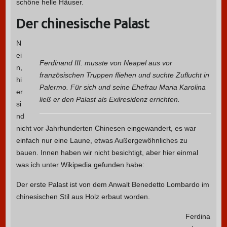
schöne helle Häuser.
Der chinesische Palast
N
ei
Ferdinand III. musste von Neapel aus vor
n,
französischen Truppen fliehen und suchte Zuflucht in
hi
Palermo. Für sich und seine Ehefrau Maria Karolina
er
ließ er den Palast als Exilresidenz errichten.
si
nd
nicht vor Jahrhunderten Chinesen eingewandert, es war
einfach nur eine Laune, etwas Außergewöhnliches zu
bauen. Innen haben wir nicht besichtigt, aber hier einmal
was ich unter Wikipedia gefunden habe:
Der erste Palast ist von dem Anwalt Benedetto Lombardo im
chinesischen Stil aus Holz erbaut worden.
Ferdina