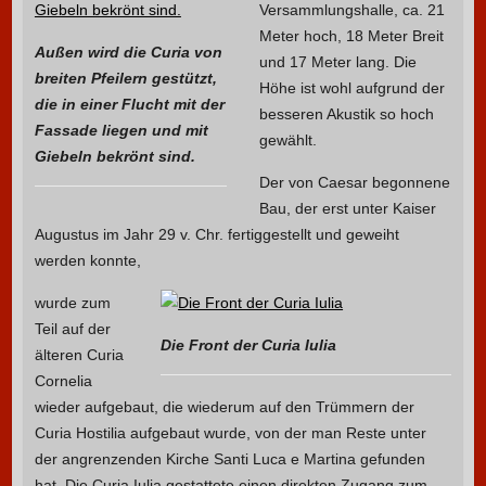
Versammlungshalle, ca. 21
Meter hoch, 18 Meter Breit
Außen wird die Curia von
und 17 Meter lang. Die
breiten Pfeilern gestützt,
Höhe ist wohl aufgrund der
die in einer Flucht mit der
besseren Akustik so hoch
Fassade liegen und mit
gewählt.
Giebeln bekrönt sind.
Der von Caesar begonnene
Bau, der erst unter Kaiser
Augustus im Jahr 29 v. Chr. fertiggestellt und geweiht
werden konnte,
wurde zum
Teil auf der
Die Front der Curia Iulia
älteren Curia
Cornelia
wieder aufgebaut, die wiederum auf den Trümmern der
Curia Hostilia aufgebaut wurde, von der man Reste unter
der angrenzenden Kirche Santi Luca e Martina gefunden
hat. Die Curia Iulia gestattete einen direkten Zugang zum