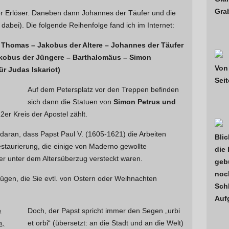
Gra
der Erlöser. Daneben dann Johannes der Täufer und die
 dabei). Die folgende Reihenfolge fand ich im Internet:
 Thomas – Jakobus der Altere – Johannes der Täufer
akobus der Jüngere – Barthalomäus – Simon
Von
r Judas Iskariot)
Sei
Auf dem Petersplatz vor den Treppen befinden
sich dann die Statuen von
Simon Petrus und
2er Kreis der Apostel zählt.
 daran, dass Papst Paul V. (1605-1621) die Arbeiten
Blic
staurierung, die einige von Maderno gewollte
die
er unter dem Altersüberzug versteckt waren.
geb
noch
fügen, die Sie evtl. von Ostern oder Weihnachten
Sch
Auf
Doch, der Papst spricht immer den Segen „urbi
et orbi“ (übersetzt: an die Stadt und an die Welt)