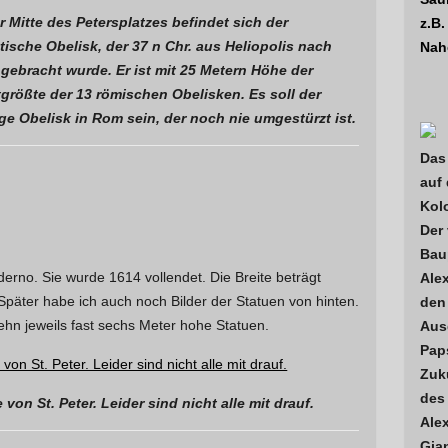
r Mitte des Petersplatzes befindet sich der
z.B
tische Obelisk, der 37 n Chr. aus Heliopolis nach
Nah
gebracht wurde. Er ist mit 25 Metern Höhe der
tgrößte der 13 römischen Obelisken. Es soll der
ige Obelisk in Rom sein, der noch nie umgestürzt ist.
Das
auf 
Kol
Der
Baup
derno. Sie wurde 1614 vollendet. Die Breite beträgt
Ale
päter habe ich auch noch Bilder der Statuen von hinten.
den 
ehn jeweils fast sechs Meter hohe Statuen.
Aus
Paps
Zuk
des 
on St. Peter. Leider sind nicht alle mit drauf.
Alex
Gia