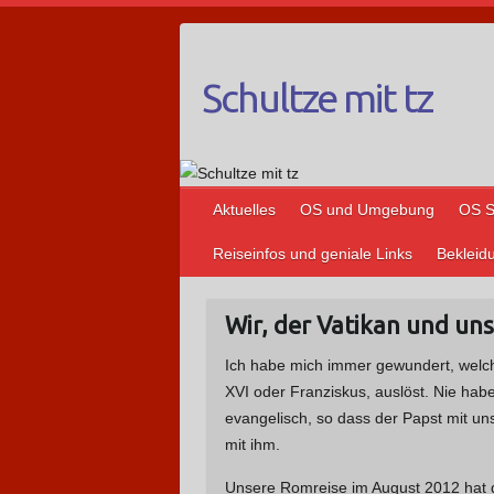
Schultze mit tz
Aktuelles
OS und Umgebung
OS S
Reiseinfos und geniale Links
Bekleid
Wir, der Vatikan und un
Ich habe mich immer gewundert, welch
XVI oder Franziskus, auslöst. Nie hab
evangelisch, so dass der Papst mit u
mit ihm.
Unsere Romreise im August 2012 hat 