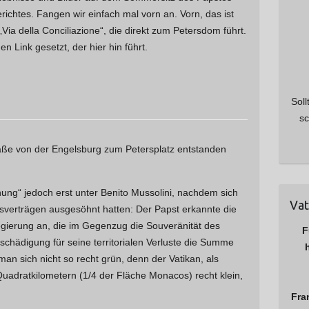
htes. Fangen wir einfach mal vorn an. Vorn, das ist
„Via della Conciliazione“, die direkt zum Petersdom führt.
n Link gesetzt, der hier hin führt.
Soll
sc
traße von der Engelsburg zum Petersplatz entstanden
ung“ jedoch erst unter Benito Mussolini, nachdem sich
Vat
nsverträgen ausgesöhnt hatten: Der Papst erkannte die
Regierung an, die im Gegenzug die Souveränität des
F
ntschädigung für seine territorialen Verluste die Summe
 man sich nicht so recht grün, denn der Vatikan, als
 Quadratkilometern (1/4 der Fläche Monacos) recht klein,
Fra