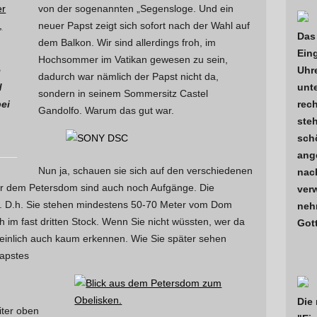
von der sogenannten „Segensloge. Und ein
neuer Papst zeigt sich sofort nach der Wahl auf
Das
dem Balkon. Wir sind allerdings froh, im
Ein
Hochsommer im Vatikan gewesen zu sein,
e
Uhr
dadurch war nämlich der Papst nicht da,
d
unte
sondern in seinem Sommersitz Castel
bei
rech
Gandolfo. Warum das gut war.
steh
sch
ange
Nun ja, schauen sie sich auf den verschiedenen
nac
or dem Petersdom sind auch noch Aufgänge. Die
verw
z. D.h. Sie stehen mindestens 50-70 Meter vom Dom
neh
h im fast dritten Stock. Wenn Sie nicht wüssten, wer da
Got
heinlich auch kaum erkennen. Wie Sie später sehen
apstes
Die
iter oben