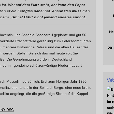
s ist. Wer auf dem Platz steht, der kann den Papst
enn er ein Fernglas dabei hat. Ansonsten muss man
 beim „Urbi et Orbi“ nicht jemand anderes spricht.
He
acentini und Antionio Spaccarelli geplante und gut 50
 verzierte Prachtstraße geradlinig zum Petersdom führen
, mehrere historische Palazzi und die alten Häuser des
201
n werden. Stellen Sie sich das mal heute vor, Sie
raße. Die Genehmigung würde in Deutschland
n, denn irgendeine schützenwürdige Fledermausart
Vat
urch Mussolini persönlich. Erst zum Heiligen Jahr 1950
nciliazione, anstelle der Spina di Borgo, eine neue breite
B
silika angelegt, die die großartige Sicht auf die Kuppel
Hin
im 
arc
Säu