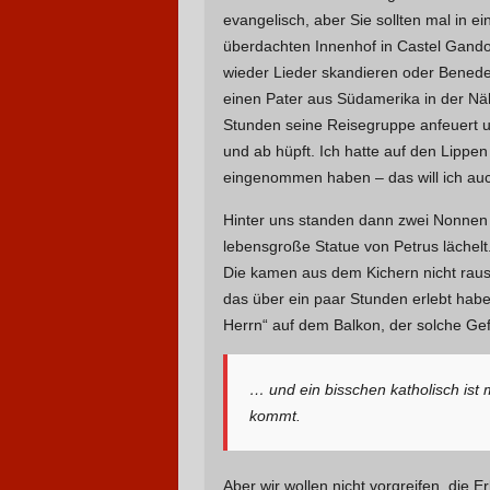
evangelisch, aber Sie sollten mal in 
überdachten Innenhof in Castel Gando
wieder Lieder skandieren oder Bened
einen Pater aus Südamerika in der Nähe
Stunden seine Reisegruppe anfeuert 
und ab hüpft. Ich hatte auf den Lippe
eingenommen haben – das will ich auc
Hinter uns standen dann zwei Nonnen 
lebensgroße Statue von Petrus lächelt
Die kamen aus dem Kichern nicht raus
das über ein paar Stunden erlebt habe
Herrn“ auf dem Balkon, der solche Ge
… und ein bisschen katholisch is
kommt.
Aber wir wollen nicht vorgreifen, die