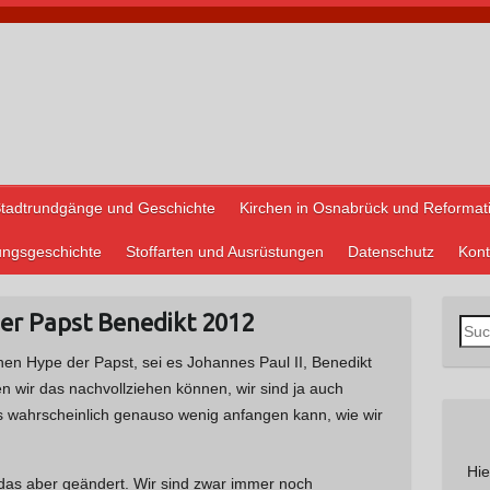
tadtrundgänge und Geschichte
Kirchen in Osnabrück und Reformat
ungsgeschichte
Stoffarten und Ausrüstungen
Datenschutz
Kont
ser Papst Benedikt 2012
S
u
en Hype der Papst, sei es Johannes Paul II, Benedikt
c
en wir das nachvollziehen können, wir sind ja auch
h
ns wahrscheinlich genauso wenig anfangen kann, wie wir
e
n
Hie
das aber geändert. Wir sind zwar immer noch
n