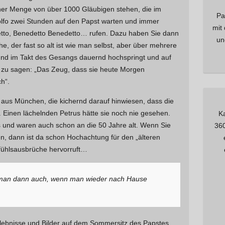
einer Menge von über 1000 Gläubigen stehen, die im
a
Pa
lfo zwei Stunden auf den Papst warten und immer
c
mit
etto, Benedetto Benedetto… rufen. Dazu haben Sie dann
h
un
, der fast so alt ist wie man selbst, aber über mehrere
:
und im Takt des Gesangs dauernd hochspringt und auf
n zu sagen: „Das Zeug, dass sie heute Morgen
h“.
aus München, die kichernd darauf hinwiesen, dass die
. Einen lächelnden Petrus hätte sie noch nie gesehen.
K
 und waren auch schon an die 50 Jahre alt. Wenn Sie
360
n, dann ist da schon Hochachtung für den „älteren
fühlsausbrüche hervorruft…
t man dann auch, wenn man wieder nach Hause
 Erlebnisse und Bilder auf dem Sommersitz des Papstes