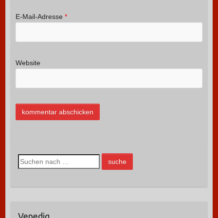
E-Mail-Adresse
*
Website
S
u
c
h
e
Venedig
n