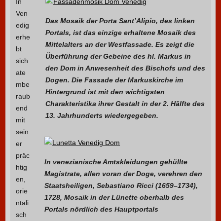
In
Ven
Das Mosaik der Porta Sant’Alipio, des linken
edig
Portals, ist das einzige erhaltene Mosaik des
erhe
Mittelalters an der Westfassade. Es zeigt die
bt
Überführung der Gebeine des hl. Markus in
sich
den Dom in Anwesenheit des Bischofs und des
ate
Dogen. Die Fassade der Markuskirche im
mbe
Hintergrund ist mit den wichtigsten
raub
Charakteristika ihrer Gestalt in der 2. Hälfte des
end
13. Jahrhunderts wiedergegeben.
mit
sein
er
präc
In venezianische Amtskleidungen gehüllte
htig
Magistrate, allen voran der Doge, verehren den
en,
Staatsheiligen, Sebastiano Ricci (1659–1734),
orie
1728, Mosaik in der Lünette oberhalb des
ntali
Portals nördlich des Hauptportals
sch