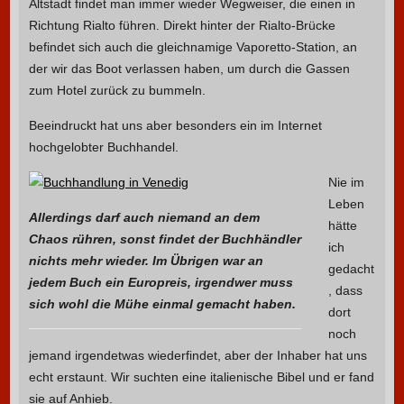
Altstadt findet man immer wieder Wegweiser, die einen in
Richtung Rialto führen. Direkt hinter der Rialto-Brücke
befindet sich auch die gleichnamige Vaporetto-Station, an
der wir das Boot verlassen haben, um durch die Gassen
zum Hotel zurück zu bummeln.
Beeindruckt hat uns aber besonders ein im Internet
hochgelobter Buchhandel.
Nie im
Leben
Allerdings darf auch niemand an dem
hätte
Chaos rühren, sonst findet der Buchhändler
ich
nichts mehr wieder. Im Übrigen war an
gedacht
jedem Buch ein Europreis, irgendwer muss
, dass
sich wohl die Mühe einmal gemacht haben.
dort
noch
jemand irgendetwas wiederfindet, aber der Inhaber hat uns
echt erstaunt. Wir suchten eine italienische Bibel und er fand
sie auf Anhieb.