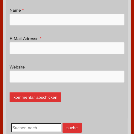
Name
*
E-Mail-Adresse
*
Website
S
u