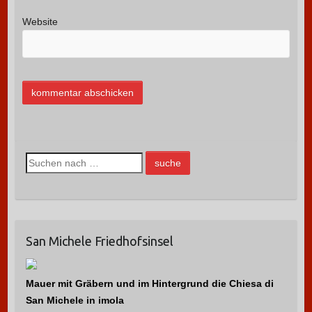
Website
S
u
c
h
e
San Michele Friedhofsinsel
n
n
a
Mauer mit Gräbern und im Hintergrund die Chiesa di
c
San Michele in imola
h