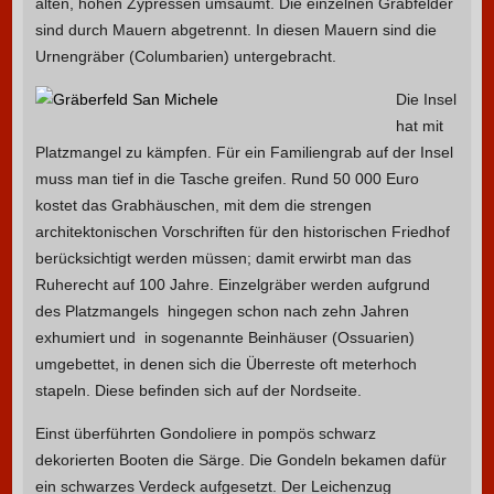
alten, hohen Zypressen umsäumt. Die einzelnen Grabfelder
sind durch Mauern abgetrennt. In diesen Mauern sind die
Urnengräber (Columbarien) untergebracht.
Die Insel
hat mit
Platzmangel zu kämpfen.
Für ein Familiengrab auf der Insel
muss man tief in die Tasche greifen. Rund 50 000 Euro
kostet das Grabhäuschen, mit dem die strengen
architektonischen Vorschriften für den historischen Friedhof
berücksichtigt werden müssen; damit erwirbt man das
Ruherecht auf 100 Jahre. Einzelgräber werden aufgrund
des Platzmangels hingegen schon nach zehn Jahren
exhumiert und in sogenannte Beinhäuser (Ossuarien)
umgebettet, i
n denen sich die Überreste oft meterhoch
stapeln. Diese befinden sich auf der Nordseite.
Einst überführten Gondoliere in pompös schwarz
dekorierten Booten die Särge. Die Gondeln bekamen dafür
ein schwarzes Verdeck aufgesetzt. D
er Leichenzug