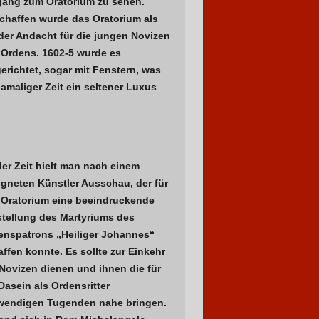
gang zum Oratorium zu sehen.
chaffen wurde das Oratorium als
der Andacht für die jungen Novizen
 Ordens. 1602-5 wurde es
erichtet, sogar mit Fenstern, was
amaliger Zeit ein seltener Luxus
er Zeit hielt man nach einem
igneten Künstler Ausschau, der für
 Oratorium eine beeindruckende
stellung des Martyriums des
enspatrons „Heiliger Johannes“
ffen konnte. Es sollte zur Einkehr
 Novizen dienen und ihnen die für
Dasein als Ordensritter
wendigen Tugenden nahe bringen.