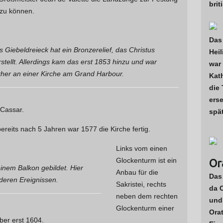
bri
 zu können.
Das 
s Giebeldreieck hat ein Bronzerelief, das Christus
Hei
rstellt. Allerdings kam das erst 1853 hinzu und war
war 
rher an einer Kirche am Grand Harbour.
Kath
die
erse
 Cassar.
spä
ereits nach 5 Jahren war 1577 die Kirche fertig.
Links vom einen
Glockenturm ist ein
Or
inem Balkon gebildet. Hier
Anbau für die
Das
deren Ereignissen.
Sakristei, rechts
da 
neben dem rechten
und
Glockenturm einer
Orat
ber erst 1604.