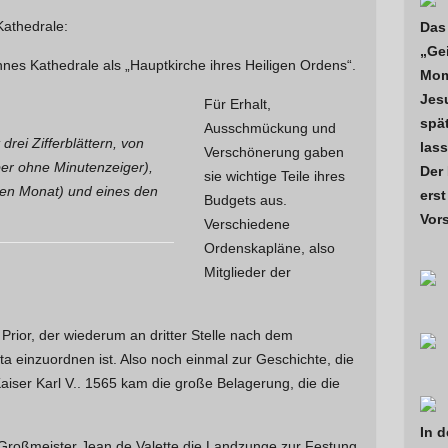
Kathedrale:
Das 
„Ge
nes Kathedrale als „Hauptkirche ihres Heiligen Ordens“.
Mome
Jes
Für Erhalt,
spä
Ausschmückung und
drei Zifferblättern, von
lass
Verschönerung gaben
ber ohne Minutenzeiger),
Der
sie wichtige Teile ihres
den Monat) und eines den
erst
Budgets aus.
Vor
Verschiedene
Ordenskapläne, also
Mitglieder der
rior, der wiederum an dritter Stelle nach dem
 einzuordnen ist. Also noch einmal zur Geschichte, die
iser Karl V.. 1565 kam die große Belagerung, die die
In d
roßmeister Jean de Valette die Landzunge zur Festung