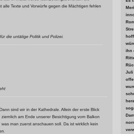
Es 
t alle Texte und Vorwürfe gegen die Mächtigen fehlen
Meri
inno
Rom 
Stre
hoff
ür die untätige Politik und Polizei.
wür
ihn 
Ritt
Rüc
Juli
off
wur
eht
sch
her
sog
Dann sind wir in der Kathedrale. Allein der erste Blick
Dam
ich ziemlich am Ende unserer Besichtigung vom Balkon
nor
was man zuerst anschauen soll. Da ist wirklich kein
ver
en.