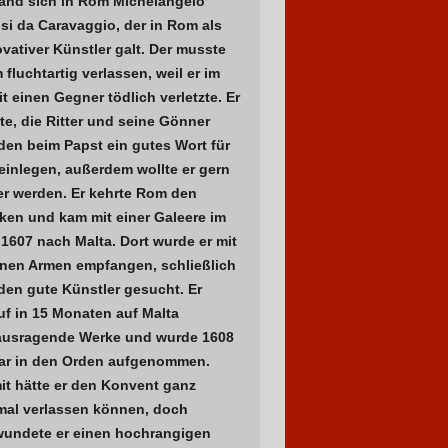
fand sich in Rom Michelangelo
si da Caravaggio, der in Rom als
vativer Künstler galt. Der musste
fluchtartig verlassen, weil er im
it einen Gegner tödlich verletzte. Er
te, die Ritter und seine Gönner
den beim Papst ein gutes Wort für
einlegen, außerdem wollte er gern
er werden. Er kehrte Rom den
ken und kam mit einer Galeere im
 1607 nach Malta. Dort wurde er mit
enen Armen empfangen, schließlich
den gute Künstler gesucht. Er
uf in 15 Monaten auf Malta
ausragende Werke und wurde 1608
ar in den Orden aufgenommen.
it hätte er den Konvent ganz
mal verlassen können, doch
wundete er einen hochrangigen