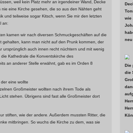
ssen, weil kein Platz mehr an irgendeiner Wand, Decke
Dec
 nie eine Kirche gesehen, die so aus den Nähten geht
Ton
k und teilweise sogar Kitsch, wenn Sie mir den letzten
wie
l an:
Joh
habe
rten kamen wir nach diversen Schmuckgeschäften auf die
neu 
ht gehalten, kann man nicht auf den Prunk kommen, der
r ursprünglich auch innen recht nüchtern und mit wenig
 die Kathedrale die Konventskirche des
its an anderer Stelle erwähnt, gab es im Orden 8
Die 
die
Groß
der eine wollte
dann
zelnen Großmeister wollten nach ihrem Tode als
auf
cht stehen. Übrigens sind fast alle Großmeister dort
Herr
Herm
eur stiften, wie der andere. Außerdem mussten Ritter, die
Kön
nke mitbringen. So wuchs die Kirche zu dem, was sie