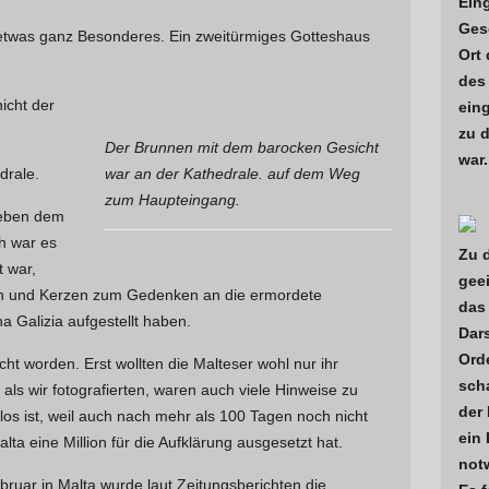
Ein
Ges
 etwas ganz Besonderes. Ein zweitürmiges Gotteshaus
Ort 
des
icht der
eing
zu d
Der Brunnen mit dem barocken Gesicht
war.
drale.
war an der Kathedrale. auf dem Weg
zum Haupteingang.
neben dem
ch war es
Zu d
t war,
gee
en und Kerzen zum Gedenken an die ermordete
das
a Galizia aufgestellt haben.
Dar
Ord
t worden. Erst wollten die Malteser wohl nur ihr
scha
als wir fotografierten, waren auch viele Hinweise zu
der
los ist, weil auch nach mehr als 100 Tagen noch nicht
ein 
alta eine Million für die Aufklärung ausgesetzt hat.
not
uar in Malta wurde laut Zeitungsberichten die