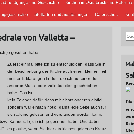
tadtrundgänge und Geschichte
Kirchen in Osnabrück und Reformat
ungsgeschichte
Stoffarten und Ausrüstungen
Datenschutz
Kont
S
drale von Valletta –
u
c
 ich je gesehen habe.
h
Mal
e
Zuerst einmal bitte ich zu entschuldigen, dass Sie in
n
der Beschreibung der Kirche auch einen kleinen Teil
Sa
n
meiner Erklärungen finden, die ich auf einer der
Kre
a
anderen Malta- oder Vallettaseiten geschrieben
c
habe.
Das ist
h
kein Zeichen dafür, dass mir nichts anderes einfiel,
Die 
:
sondern war einfach nötig, damit jede Seite auch für
erri
sich alleine gelesen und verstanden werden kann.
wurd
 bzw. Kathedrale, die ich je gesehen habe. Und dabei
Sei
ll“. Ich glaube, wenn Sie hier ein kleines goldenes Kreuz
Nisc