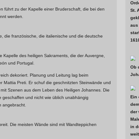
Ord
 führt zu der Kapelle einer Bruderschaft, die bei den
St. 
nnt werden.
gek
aus
star
, die französische, die italienische und die deutsche
1610
ie Kapelle des heiligen Sakraments, die der Auvergne,
León und Portugal.
Ob 
Joh
 reich dekoriert. Planung und Leitung lag beim
er Mattia Preti. Er schuf die geschnitzten Steinwände und
e mit Szenen aus dem Leben des Heiligen Johannes. Die
Ein 
e geschaffen und nicht wie üblich unabhängig
dem
 angebracht.
der 
Male
 breit. Die meisten Wände sind mit Wandteppichen
in d
weit