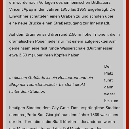
ern wurde nach Vorlagen des einheimischen Bildhauers
Vincent Apap in den Jahren 1955 bis 1959 angefertigt. Die
Einwohner schütteten einen Graben zu und schufen über
eine neue Brücke einen Straßenzugang zur Innenstadt.
Auf dem Brunnen sind drei rund 2,50 m hohe Tritonen, die in
dramatischen Posen jeder nur mit einem aufgereckten Arm
gemeinsam eine fast runde Wasserschale (Durchmesser
etwa 3,50 m) über ihren Köpfen halten.
Der
Platz
In diesem Gebäude ist ein Restaurant und ein
führt
Shop mit Touristenartikeln. Es steht direkt
dann
hinter dem Stadttor.
weiter
bis zum
heutigen Stadttor, dem City Gate. Das ursprüngliche Stadttor
namens „Porta San Giorgio“ aus dem Jahre 1569 war eines
der drei Tore, die in die Stadt führten – die anderen waren
das Marsamxett-Tor und das Del Monte-Tor an den