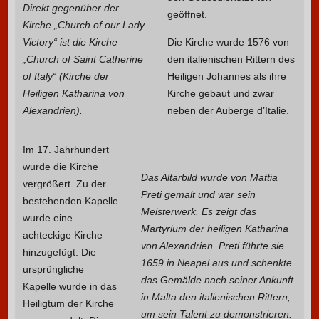
Direkt gegenüber der
geöffnet.
Kirche „Church of our Lady
Victory“ ist die Kirche
Die Kirche wurde 1576 von
„Church of Saint Catherine
den italienischen Rittern des
of Italy“ (Kirche der
Heiligen Johannes als ihre
Heiligen Katharina von
Kirche gebaut und zwar
Alexandrien).
neben der Auberge d’Italie.
Im 17. Jahrhundert
wurde die Kirche
Das Altarbild wurde von Mattia
vergrößert. Zu der
Preti gemalt und war sein
bestehenden Kapelle
Meisterwerk. Es zeigt das
wurde eine
Martyrium der heiligen Katharina
achteckige Kirche
von Alexandrien. Preti führte sie
hinzugefügt. Die
1659 in Neapel aus und schenkte
ursprüngliche
das Gemälde nach seiner Ankunft
Kapelle wurde in das
in Malta den italienischen Rittern,
Heiligtum der Kirche
um sein Talent zu demonstrieren.