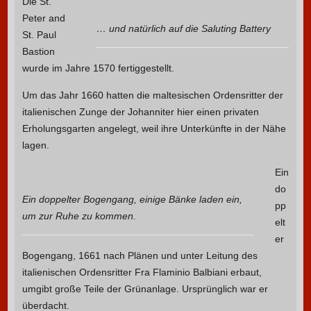
Die St.
Peter and
… und natürlich auf die Saluting Battery
St. Paul
Bastion
wurde im Jahre 1570 fertiggestellt.
Um das Jahr 1660 hatten die maltesischen Ordensritter der
italienischen Zunge der Johanniter hier einen privaten
Erholungsgarten angelegt, weil ihre Unterkünfte in der Nähe
lagen.
Ein
do
Ein doppelter Bogengang, einige Bänke laden ein,
pp
um zur Ruhe zu kommen.
elt
er
Bogengang, 1661 nach Plänen und unter Leitung des
italienischen Ordensritter Fra Flaminio Balbiani erbaut,
umgibt große Teile der Grünanlage. Ursprünglich war er
überdacht.