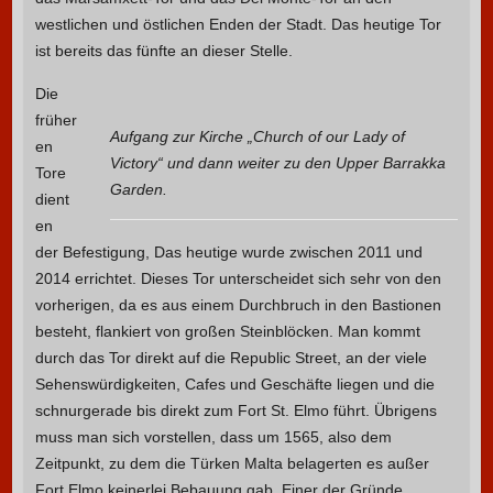
westlichen und östlichen Enden der Stadt. Das heutige Tor
ist bereits das fünfte an dieser Stelle.
Die
früher
Aufgang zur Kirche „Church of our Lady of
en
Victory“ und dann weiter zu den Upper Barrakka
Tore
Garden.
dient
en
der Befestigung, Das heutige wurde zwischen 2011 und
2014 errichtet. Dieses Tor unterscheidet sich sehr von den
vorherigen, da es aus einem Durchbruch in den Bastionen
besteht, flankiert von großen Steinblöcken. Man kommt
durch das Tor direkt auf die Republic Street, an der viele
Sehenswürdigkeiten, Cafes und Geschäfte liegen und die
schnurgerade bis direkt zum Fort St. Elmo führt. Übrigens
muss man sich vorstellen, dass um 1565, also dem
Zeitpunkt, zu dem die Türken Malta belagerten es außer
Fort Elmo keinerlei Bebauung gab. Einer der Gründe,