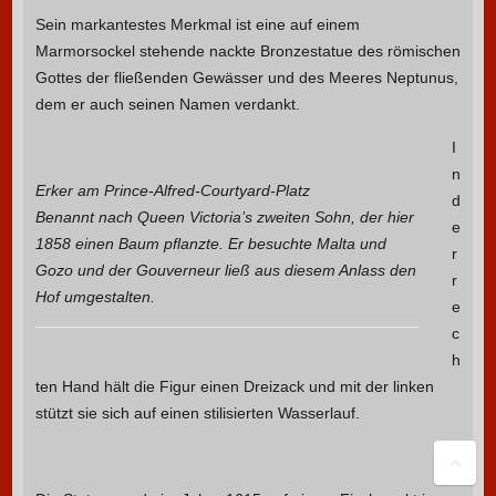
Sein markantestes Merkmal ist eine auf einem
Marmorsockel stehende nackte Bronzestatue des römischen
Gottes der fließenden Gewässer und des Meeres Neptunus,
dem er auch seinen Namen verdankt.
I
n
Erker am Prince-Alfred-Courtyard-Platz
d
Benannt nach Queen Victoria’s zweiten Sohn, der hier
e
1858 einen Baum pflanzte. Er besuchte Malta und
r
Gozo und der Gouverneur ließ aus diesem Anlass den
r
Hof umgestalten.
e
c
h
ten Hand hält die Figur einen Dreizack und mit der linken
stützt sie sich auf einen stilisierten Wasserlauf.