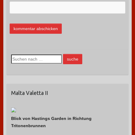
S
u
c
h
e
Malta Valetta II
n
n
a
c
Blick von Hastings Garden in Richtung
h
Tritonenbrunnen
: