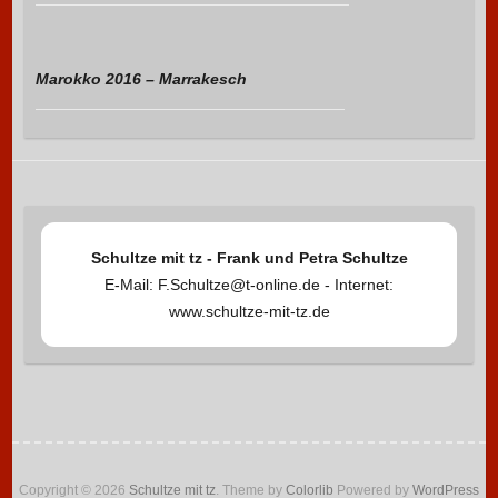
Marokko 2016 – Marrakesch
Schultze mit tz - Frank und Petra Schultze
E-Mail: F.Schultze@t-online.de - Internet:
www.schultze-mit-tz.de
Copyright © 2026
Schultze mit tz
. Theme by
Colorlib
Powered by
WordPress