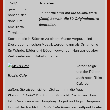
„Zellij“
genannt. Es
10 000 qm sind mit Mosaikmustern
handelt sich
(Zellij) bemalt, die 80 Originalmotive
dabei um
darstellen.
emaillierte
Terrakotta-
Kacheln, die in Stücken zu einem Muster verputzt sind.
Diese geometrischen Mosaik werden dann als Ornamente
für Wände, Bäder und Böden verwendet. Nun war es aber
Zeit, weiter nach Rabat zu fahren.
Vorher zeigte
uns der Führer
Rick’s Cafe
auch noch Ricks
Cafe von
außen. Sie wissen sicher: „Schau mir in die Augen
Kleines…“. Nein? Das kennen Sie nicht. Das ist aus dem
Film Casablanca mit Humphrey Bogart und Ingrid Bergman.
Dort ist der Nachtclub
Rick’s Café Américain
Treffpunkt vieler