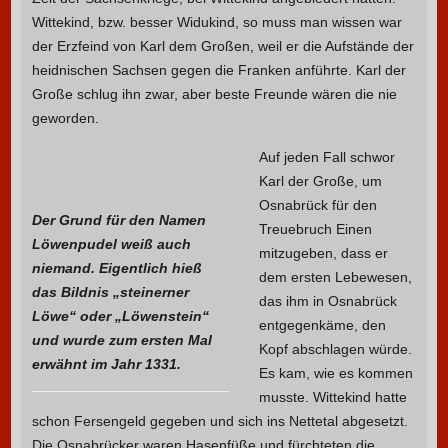
Wittekind, bzw. besser Widukind, so muss man wissen war
der Erzfeind von Karl dem Großen, weil er die Aufstände der
heidnischen Sachsen gegen die Franken anführte. Karl der
Große schlug ihn zwar, aber beste Freunde wären die nie
geworden.
Auf jeden Fall schwor
Karl der Große, um
Osnabrück für den
Der Grund für den Namen
Treuebruch Einen
Löwenpudel weiß auch
mitzugeben, dass er
niemand. Eigentlich hieß
dem ersten Lebewesen,
das Bildnis „steinerner
das ihm in Osnabrück
Löwe“ oder „Löwenstein“
entgegenkäme, den
und wurde zum ersten Mal
Kopf abschlagen würde.
erwähnt im Jahr 1331.
Es kam, wie es kommen
musste. Wittekind hatte
schon Fersengeld gegeben und sich ins Nettetal abgesetzt.
Die Osnabrücker waren Hasenfüße und fürchteten die