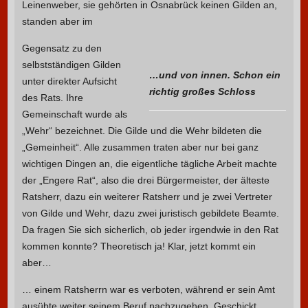
Leinenweber, sie gehörten in Osnabrück keinen Gilden an,
standen aber im
Gegensatz zu den
selbstständigen Gilden
…und von innen. Schon ein
unter direkter Aufsicht
richtig großes Schloss
des Rats. Ihre
Gemeinschaft wurde als
„Wehr“ bezeichnet. Die Gilde und die Wehr bildeten die
„Gemeinheit“. Alle zusammen traten aber nur bei ganz
wichtigen Dingen an, die eigentliche tägliche Arbeit machte
der „Engere Rat“, also die drei Bürgermeister, der älteste
Ratsherr, dazu ein weiterer Ratsherr und je zwei Vertreter
von Gilde und Wehr, dazu zwei juristisch gebildete Beamte.
Da fragen Sie sich sicherlich, ob jeder irgendwie in den Rat
kommen konnte? Theoretisch ja! Klar, jetzt kommt ein
aber…
… einem Ratsherrn war es verboten, während er sein Amt
ausübte weiter seinem Beruf nachzugehen. Geschickt,