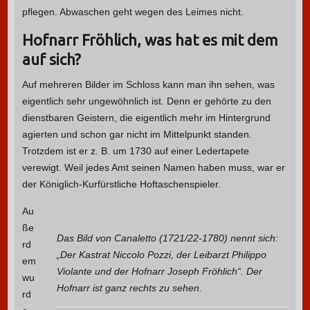
pflegen. Abwaschen geht wegen des Leimes nicht.
Hofnarr Fröhlich, was hat es mit dem
auf sich?
Auf mehreren Bilder im Schloss kann man ihn sehen, was
eigentlich sehr ungewöhnlich ist. Denn er gehörte zu den
dienstbaren Geistern, die eigentlich mehr im Hintergrund
agierten und schon gar nicht im Mittelpunkt standen.
Trotzdem ist er z. B. um 1730 auf einer Ledertapete
verewigt. Weil jedes Amt seinen Namen haben muss, war er
der Königlich-Kurfürstliche Hoftaschenspieler.
Au
ße
Das Bild von Canaletto (1721/22-1780) nennt sich:
rd
„Der Kastrat Niccolo Pozzi, der Leibarzt Philippo
em
Violante und der Hofnarr Joseph Fröhlich“. Der
wu
Hofnarr ist ganz rechts zu sehen.
rd