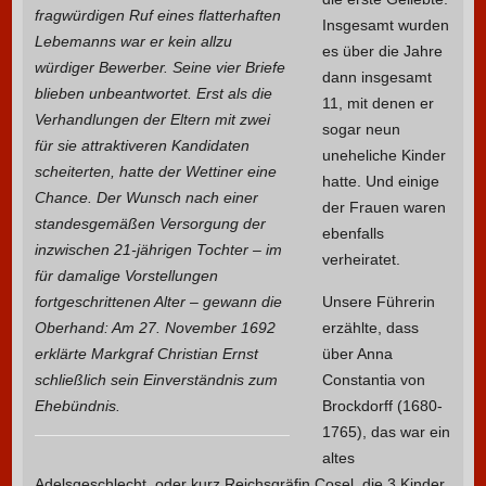
fragwürdigen Ruf eines flatterhaften
Insgesamt wurden
Lebemanns war er kein allzu
es über die Jahre
würdiger Bewerber. Seine vier Briefe
dann insgesamt
blieben unbeantwortet. Erst als die
11, mit denen er
Verhandlungen der Eltern mit zwei
sogar neun
für sie attraktiveren Kandidaten
uneheliche Kinder
scheiterten, hatte der Wettiner eine
hatte. Und einige
Chance. Der Wunsch nach einer
der Frauen waren
standesgemäßen Versorgung der
ebenfalls
inzwischen 21-jährigen Tochter – im
verheiratet.
für damalige Vorstellungen
fortgeschrittenen Alter – gewann die
Unsere Führerin
Oberhand: Am 27. November 1692
erzählte, dass
erklärte Markgraf Christian Ernst
über Anna
schließlich sein Einverständnis zum
Constantia von
Ehebündnis.
Brockdorff (1680-
1765), das war ein
altes
Adelsgeschlecht, oder kurz Reichsgräfin Cosel, die 3 Kinder