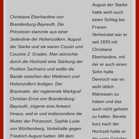
August der Starke
hatte wohl auch
Christiane Eberhardine von
einen Schlag bei
Brandenburg-Bayreuth. Die
Frauen.
Prinzessin stammte aus einer
Verheiratet war er
Seitenlinie der Hohenzollern. August
seit 1693 mit
der Starke und sie waren Cousin und
Christiane
Cousine 2. Grades. Man wünschte
Eberhardine, mit
durch die Hochzeit eine Stärkung der
der er auch einen
Position Sachsens und wollte die
Sohn hatte.
Bande zwischen den Wettinern und
Dennoch war es
Hohenzollern festigen. Der
wohl üblich
Brautvater, der regierende Markgraf
Mätressen zu
Christian Ernst von Brandenburg-
haben und das
Bayreuth, zögerte eine Antwort
auch nicht geheim
hinaus, weil er und insbesondere die
zu halten. Bereits
Mutter der Prinzessin, Sophie Luise
kurz nach der
von Württemberg, Vorbehalte gegen
Hochzeit hatte er
Friedrich August hatten. Mit dem
die erste Geliebte.