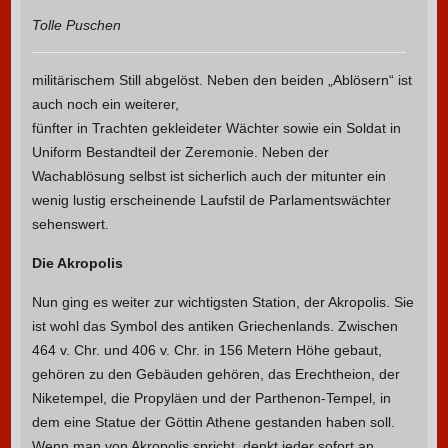
Tolle Puschen
militärischem Still abgelöst.
Neben den beiden „Ablösern“ ist
auch noch ein weiterer,
fünfter in Trachten gekleideter Wächter sowie ein Soldat in
Uniform Bestandteil der Zeremonie. Neben der
Wachablösung selbst ist sicherlich auch der mitunter ein
wenig lustig erscheinende Laufstil de Parlamentswächter
sehenswert.
Die Akropolis
Nun ging es weiter zur wichtigsten Station, der Akropolis. Sie
ist wohl das Symbol des antiken Griechenlands. Zwischen
464 v. Chr. und 406 v. Chr. in 156 Metern Höhe gebaut,
gehören zu den Gebäuden gehören, das Erechtheion, der
Niketempel, die Propyläen und der Parthenon-Tempel, in
dem eine Statue der Göttin Athene gestanden haben soll.
Wenn man von Akropolis spricht, denkt jeder sofort an