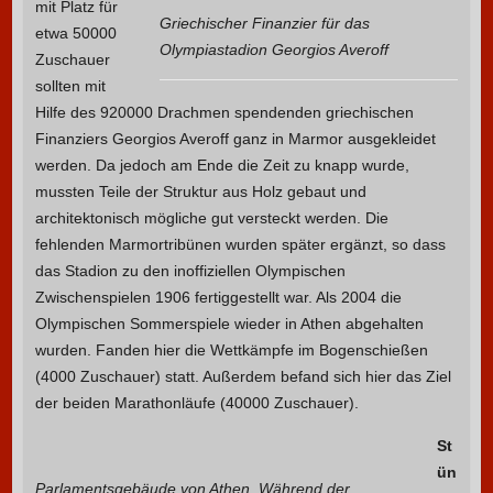
mit Platz für
Griechischer Finanzier für das
etwa 50000
Olympiastadion Georgios Averoff
Zuschauer
sollten mit
Hilfe des 920000 Drachmen spendenden griechischen
Finanziers Georgios Averoff ganz in Marmor ausgekleidet
werden. Da jedoch am Ende die Zeit zu knapp wurde,
mussten Teile der Struktur aus Holz gebaut und
architektonisch mögliche gut versteckt werden. Die
fehlenden Marmortribünen wurden später ergänzt, so dass
das Stadion zu den inoffiziellen Olympischen
Zwischenspielen 1906 fertiggestellt war. Als 2004 die
Olympischen Sommerspiele wieder in Athen abgehalten
wurden. Fanden hier die Wettkämpfe im Bogenschießen
(4000 Zuschauer) statt. Außerdem befand sich hier das Ziel
der beiden Marathonläufe (40000 Zuschauer).
St
ün
Parlamentsgebäude von Athen. Während der