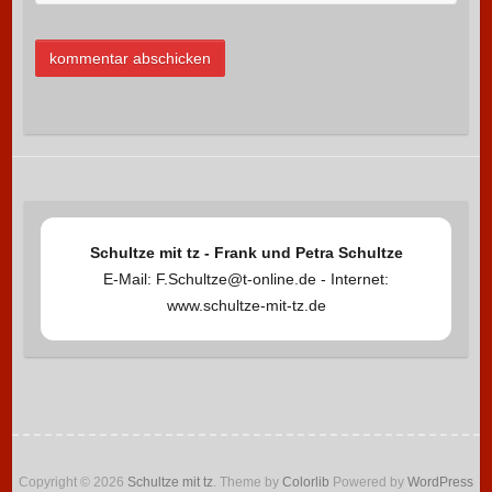
Schultze mit tz - Frank und Petra Schultze
E-Mail: F.Schultze@t-online.de - Internet:
www.schultze-mit-tz.de
Copyright © 2026
Schultze mit tz
. Theme by
Colorlib
Powered by
WordPress