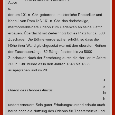
Odeon des Herodes Atticus
Atticu
s,
der um 101 n. Chr. geborene, meisterliche Rhetoriker und
Konsul von Rom ließ 161 n. Chr. das dreistöckige,
marmorverkleidete Odeon zum Gedenken an seine Gattin
erbauen. Überdacht mit Zedernholz bot es Platz für ca. 500
Zuschauer. Die Bühne wurde später erhöht, so dass die
Höhe ihrer Wand gleichgesetzt war mit den obersten Reihen
der Zuschauerränge. 32 Ränge fassten bis zu 5000
Zuschauer. Nach der Zerstörung durch die Heruler im Jahre
265 n. Chr. wurde es in den Jahren 1848 bis 1858
ausgegraben und im 20.
J
a
Odeon des Herodes Atticus
hr
h
undert erneuert. Sein guter Erhaltungszustand erlaubt auch
heute noch die Nutzung des Odeons für Theaterstücke und