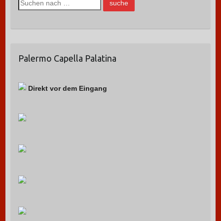
S
u
c
h
e
Palermo Capella Palatina
n
n
a
Direkt vor dem Eingang
c
h
: