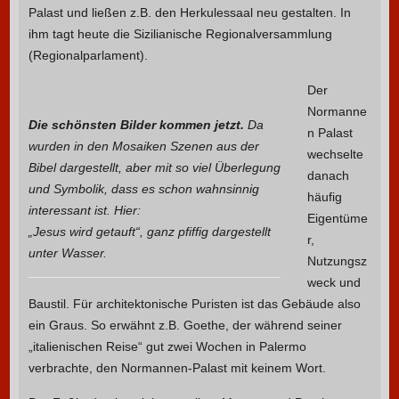
Palast und ließen z.B. den Herkulessaal neu gestalten. In
ihm tagt heute die Sizilianische Regionalversammlung
(Regionalparlament).
Der
Normanne
Die schönsten Bilder kommen jetzt.
Da
n Palast
wurden in den Mosaiken Szenen aus der
wechselte
Bibel dargestellt, aber mit so viel Überlegung
danach
und Symbolik, dass es schon wahnsinnig
häufig
interessant ist. Hier:
Eigentüme
„Jesus wird getauft“, ganz pfiffig dargestellt
r,
unter Wasser.
Nutzungsz
weck und
Baustil. Für architektonische Puristen ist das Gebäude also
ein Graus. So erwähnt z.B. Goethe, der während seiner
„italienischen Reise“ gut zwei Wochen in Palermo
verbrachte, den Normannen-Palast mit keinem Wort.