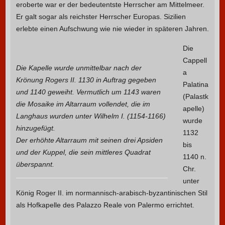
eroberte war er der bedeutentste Herrscher am Mittelmeer.
Er galt sogar als reichster Herrscher Europas. Sizilien
erlebte einen Aufschwung wie nie wieder in späteren Jahren.
Die
Cappell
Die Kapelle wurde unmittelbar nach der
a
Krönung Rogers II. 1130 in Auftrag gegeben
Palatina
und 1140 geweiht. Vermutlich um 1143 waren
(Palastk
die Mosaike im Altarraum vollendet, die im
apelle)
Langhaus wurden unter Wilhelm I. (1154-1166)
wurde
hinzugefügt.
1132
Der erhöhte Altarraum mit seinen drei Apsiden
bis
und der Kuppel, die sein mittleres Quadrat
1140 n.
überspannt.
Chr.
unter
König Roger II. im normannisch-arabisch-byzantinischen Stil
als Hofkapelle des Palazzo Reale von Palermo errichtet.