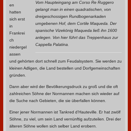
Vom Haupteingang am Corso Re Ruggero
en
gelangt man in einen quadratischen, von
hatten
dreigeschossigen Rundbogenarkaden
sich erst
umgebenen Hof, dem Cortile Maqueda. Der
in
spanische Vizekönig Maqueda ließ ihn 1600
Frankrei
anlegen. Von hier führt das Treppenhaus zur
ch
Cappella Palatina.
niedergel
assen
und gehörten dort schnell zum Feudalsystem. Sie werden zu
kleinen Adligen, die Land bestellen und Dorfgemeinschaften
gründen.
Dann aber wird der Bevölkerungsdruck zu groß und die oft
zahlreichen Söhne der Normannen machen sich wieder auf
die Suche nach Gebieten, die sie überfallen können.
Einer jener Normannen ist Tankred d’Hauteville. Er hat zwölf
Söhne, zu viel, um sein Land vernünftig aufzuteilen. Drei der
älteren Söhne wollen sich selber Land erobern.