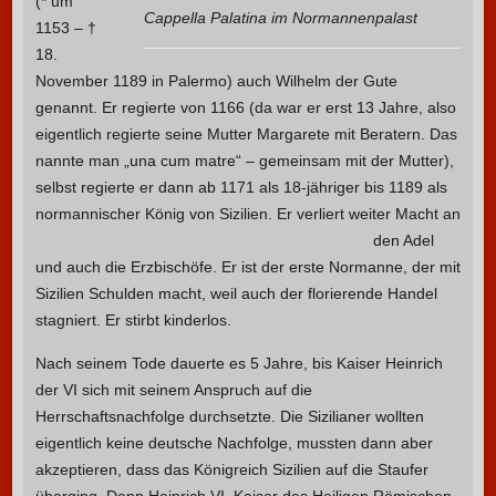
(* um
Cappella Palatina im Normannenpalast
1153 – †
18.
November 1189 in Palermo) auch Wilhelm der Gute
genannt. Er regierte von 1166 (da war er erst 13 Jahre, also
eigentlich regierte seine Mutter Margarete mit Beratern. Das
nannte man „una cum matre“ – gemeinsam mit der Mutter),
selbst regierte er dann ab 1171 als 18-jähriger bis 1189 als
normannischer König von Sizilien.
Er verliert weiter Macht an
den Adel
und auch die Erzbischöfe. Er ist der erste Normanne, der mit
Sizilien Schulden macht, weil auch der florierende Handel
stagniert. Er stirbt kinderlos.
Nach seinem Tode dauerte es 5 Jahre, bis Kaiser Heinrich
der VI sich mit seinem Anspruch auf die
Herrschaftsnachfolge durchsetzte. Die Sizilianer wollten
eigentlich keine deutsche Nachfolge, mussten dann aber
akzeptieren, dass das Königreich Sizilien auf die Staufer
überging. Denn Heinrich VI. Kaiser des Heiligen Römischen