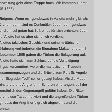
verwaltung geht diese Treppe hoch. Wir kommen zuerst
95-1568).
Übrigens: Wenn es irgendetwas in Valletta mehr gibt, als
Kirchen, dann sind es Denkmäler. Jeder, der irgendwas
für die Insel getan hat, ließ eines für sich errichten. Jean
de Valette hat es aber sicherlich verdient.
Valettes taktisches Geschick und seine militärische
Erfahrung verhinderten die Einnahme Maltas, und am 8.
September 1565 gaben die Türken die Belagerung auf.
Valette hatte sich zum Schluss auf die Verteidigung
Birgus konzentriert, wo er die maltesischen Truppen
zusammengezogen und die Brücke zum Fort St. Angelo
 nur Sieg oder Tod!“ soll er gesagt haben. Als die Mauer
einstürzte und Angreifer in Scharen eindrangen, soll der
persönlich den Gegenangriff geführt haben. Die Ritter
ch diese Tat so motiviert und die angreifenden Türken
, dass der Angriff erfolgreich abgewehrt und die
onnte.