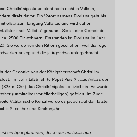
a
ese Christkönigsstatue steht noch nicht in Valletta,
c
ndern direkt davor. Ein Vorort namens Floriana geht bis
h
mittelbar zum Eingang Vallettas und wird daher
:
infallstor nach Valletta“ genannt. Sie ist eine Gemeinde
t ca. 2500 Einwohnern. Entstanden ist Floriana im Jahr
20. Sie wurde von den Rittern geschaffen, weil die rege
andwerker anzog und die ja irgendwo untergebracht
t der Gedanke von der Königsherrschaft Christi im
sfest. Im Jahr 1925 führte Papst Pius XI. aus Anlass der
325 n. Chr.) das Christkönigsfest offiziell ein. Es wurde
ober (unmittelbar vor Allerheiligen) gefeiert. Im Zuge
ite Vatikanische Konzil wurde es jedoch auf den letzten
hließt seither das Kirchenjahr.
 ist ein Springbrunnen, der in der maltesischen