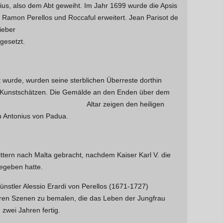
ius, also dem Abt geweiht. Im Jahr 1699 wurde die Apsis
r Ramon Perellos und Roccaful erweitert.
Jean Parisot de
ieber
gesetzt.
t wurde, wurden seine sterblichen Überreste dorthin
n Kunstschätzen.
Die Gemälde an den Enden über dem
Altar zeigen den heiligen
n Antonius von Padua.
ttern nach Malta gebracht, nachdem Kaiser Karl V. die
gegeben hatte.
nstler Alessio Erardi von Perellos (1671-1727)
aren Szenen zu bemalen, die das Leben der Jungfrau
n zwei Jahren fertig.