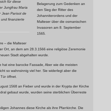
sich für diese
Belagerung zum Gedenken an
der Jungfrau Maria
den Sieg der Ritter des
r Jean Parisot de
Johanniterordens und der
 und finanzierte
Malteser über die osmanischen
Invasoren am 8. September
1565.
are – die Malteser
t der Ort, an dem am 28.3.1566 eine religiöse Zeremonie
 neuen Stadt abgehalten wurde.
e hat eine barocke Fassade, Aber wie die meisten
ht so wahnsinnig viel her. Sie widerlegt aber die
Tür öffnet.
August 1568 an Fieber und wurde in der Krypta der Kirche
hedral gebaut wurde, wurden seine sterblichen Überreste
ligen Johannes diese Kirche als ihre Pfarrkirche. Die