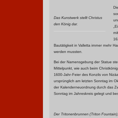
Di
so
Das Kunstwerk stellt Christus
un
den König dar.
„E
mi
16
Bautätigkeit in Valletta immer mehr H
werden mussten.
Bei der Namensgebung der Statue steh
Mittelpunkt, wie auch beim Christkönig
1600-Jahr-Feier des Konzils von Nizäa (
ursprünglich am letzten Sonntag im Okt
der Kalenderneuordnung durch das Zwe
Sonntag im Jahreskreis gelegt und besc
Der Tritonenbrunnen (Triton Fountain),