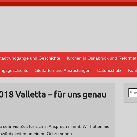
tadtrundgänge und Geschichte
Kirchen in Osnabrück und Reformat
ungsgeschichte
Stoffarten und Ausrüstungen
Datenschutz
Kont
S
018 Valletta – für uns genau
u
c
h
e
a sehr viel Zeit für sich in Anspruch nimmt. Wir hätten nie
n
swürdigkeiten an einem Ort zu sehen.
n