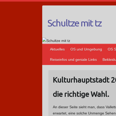
Schultze mit tz
Aktuelles
OS und Umgebung
OS S
Reiseinfos und geniale Links
Bekleid
Kulturhauptstadt 2
die richtige Wahl.
An dieser Seite sieht man, dass Vallett
erwartet, eine solche Unmenge Sehen