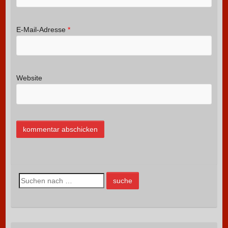
E-Mail-Adresse
*
Website
S
u
c
h
e