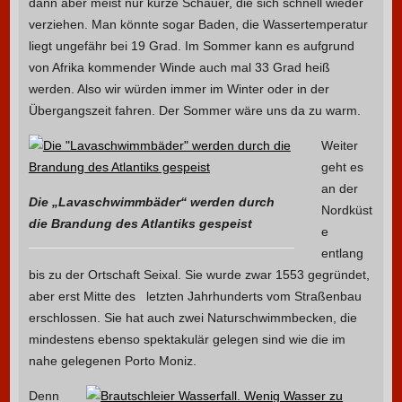
dann aber meist nur kurze Schauer, die sich schnell wieder
verziehen. Man könnte sogar Baden, die Wassertemperatur
liegt ungefähr bei 19 Grad. Im Sommer kann es aufgrund
von Afrika kommender Winde auch mal 33 Grad heiß
werden. Also wir würden immer im Winter oder in der
Übergangszeit fahren. Der Sommer wäre uns da zu warm.
Weiter
geht es
an der
Die „Lavaschwimmbäder“ werden durch
Nordküst
die Brandung des Atlantiks gespeist
e
entlang
bis zu der Ortschaft Seixal. Sie wurde zwar 1553 gegründet,
aber erst Mitte des letzten Jahrhunderts vom Straßenbau
erschlossen. Sie hat auch zwei Naturschwimmbecken, die
mindestens ebenso spektakulär gelegen sind wie die im
nahe gelegenen Porto Moniz.
Denn