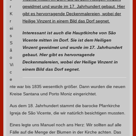
r
K
r
ei
Interessant ist auch die Hauptkirche von São
s
Vicente mitten im Dorf. Sie ist dem Heiligen
S
Vinzent gewidmet und wurde im 17. Jahrhundert
ã
gebaut. Hier gibt es hervorragende
o
Deckenmalereien, wobei der Heilige Vinzent in
Vi
einem Bild das Dorf segnet.
c
e
nte war bis 1835 wesentlich größer. Dann wurden die neuen
Kreise Santana und Porto Moniz eingerichtet.
Aus dem 18. Jahrhundert stammt die barocke Pfarrkirche
Igreja de São Vicente, die wir natürlich besichtigen mussten.
Eines legte uns Manuel noch ans Herz: Wir sollten auf alle
Fälle auf die Menge der Blumen in der Kirche achten. Das