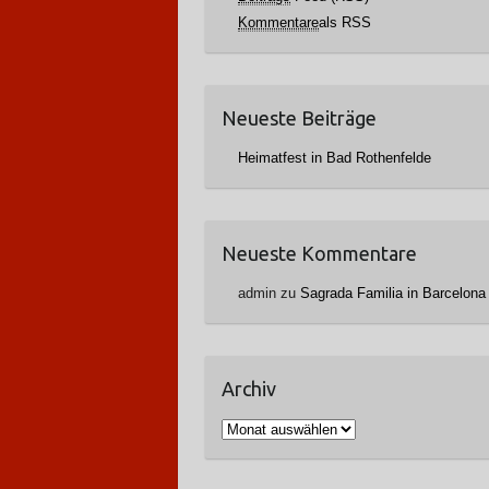
Kommentare
als RSS
Neueste Beiträge
Heimatfest in Bad Rothenfelde
Neueste Kommentare
admin
zu
Sagrada Familia in Barcelona
Archiv
A
r
c