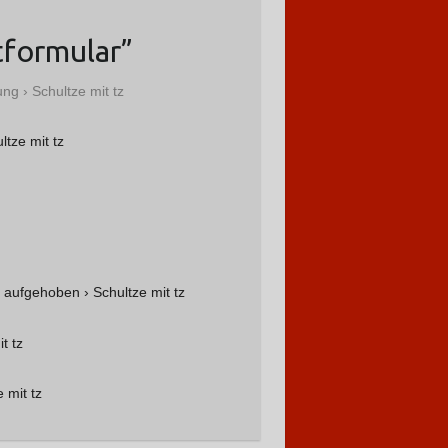
tformular
”
g › Schultze mit tz
tze mit tz
 aufgehoben › Schultze mit tz
t tz
 mit tz