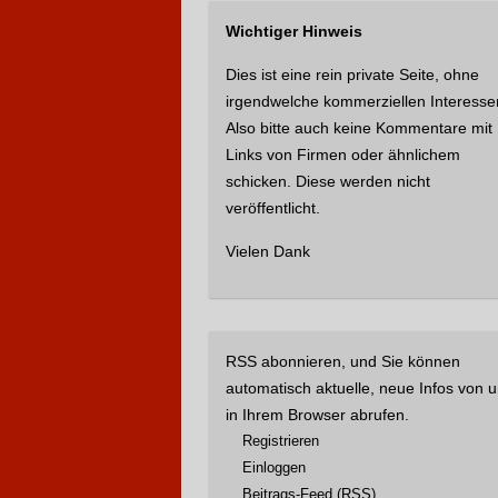
h
Wichtiger Hinweis
e
n
Dies ist eine rein private Seite, ohne
n
irgendwelche kommerziellen Interesse
a
Also bitte auch keine Kommentare mit
c
Links von Firmen oder ähnlichem
h
schicken. Diese werden nicht
:
veröffentlicht.
Vielen Dank
RSS abonnieren, und Sie können
automatisch aktuelle, neue Infos von 
in Ihrem Browser abrufen.
Registrieren
Einloggen
Beitrags
-Feed (RSS)