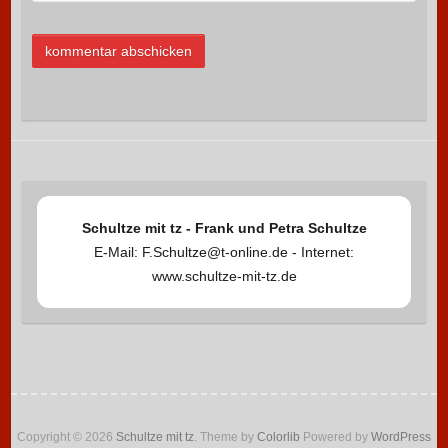
Schultze mit tz - Frank und Petra Schultze
E-Mail: F.Schultze@t-online.de - Internet:
www.schultze-mit-tz.de
Copyright © 2026
Schultze mit tz
. Theme by
Colorlib
Powered by
WordPress