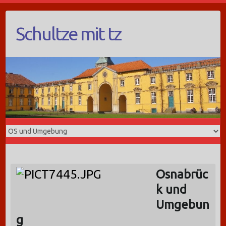
Schultze mit tz
Osnabrüc
k und
Umgebun
g