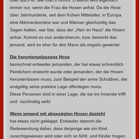
oder auch er, wie man’s nimmt. Erwähnt wird eigentlich
immer nur, wenn die Frau die Hosen anhat. Da die Hose
über Jahrhunderte, seit dem frühen Mittelalter, in Europa
eine Männerdomäne war und Männer gleichzeitig das
Sagen hatten, war klar, dass der „Herr im Haus“ die Hosen
anhat. Kommt es nun andersherum, bzw. bemerkt das
jemand, wird es eher für den Mann als negativ gewertet.
Die heruntergelassene Hose
bezeichnet entweder jemanden, der bei etwas schrecklich
Peinlichem erwischt wurde oder jemanden, der die Hosen
herunterlassen muss, zum Beispiel der arme Schuldner, der
endgültig seine prekäre Lage offenlegen muss.
Diese Personen sind in einer Lage, die sie ins Innerste trifft
und nachhaltig wirkt.
Wenn jemand mit abgesägten Hosen dasteht
hat etwas nicht geklappt. Entweder stammt die
Redewendung daher, dass derjenige wie ein Kind
zurechtgewiesen wird oder sich so fühlt, und Kinder trugen