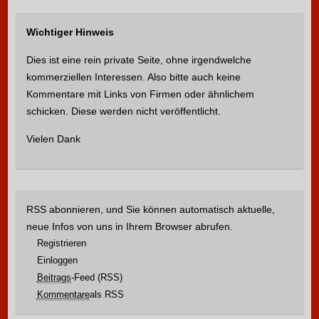
h
e
Wichtiger Hinweis
n
n
Dies ist eine rein private Seite, ohne irgendwelche
a
kommerziellen Interessen. Also bitte auch keine
c
Kommentare mit Links von Firmen oder ähnlichem
h
schicken. Diese werden nicht veröffentlicht.
:
Vielen Dank
RSS abonnieren, und Sie können automatisch aktuelle,
neue Infos von uns in Ihrem Browser abrufen.
Registrieren
Einloggen
Beitrags
-Feed (RSS)
Kommentare
als RSS