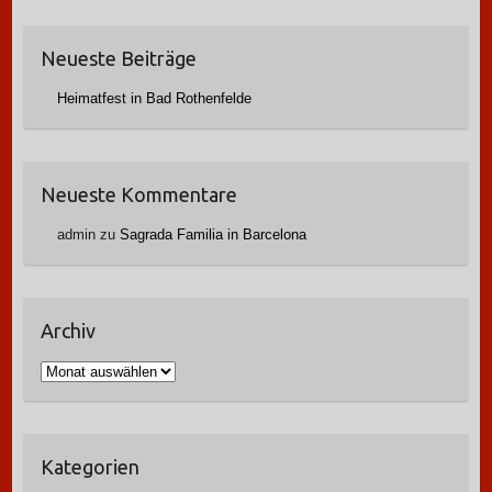
Neueste Beiträge
Heimatfest in Bad Rothenfelde
Neueste Kommentare
admin
zu
Sagrada Familia in Barcelona
Archiv
A
r
c
h
Kategorien
i