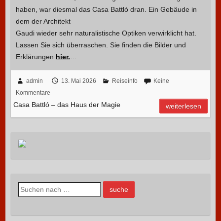
haben, war diesmal das Casa Battló dran.
Ein Gebäude in
dem der Architekt
Gaudi wieder sehr naturalistische Optiken verwirklicht hat.
Lassen Sie sich überraschen. Sie finden die Bilder und
Erklärungen
hier.
…
admin
13. Mai 2026
Reiseinfo
Keine
Kommentare
Casa Battló – das Haus der Magie
weiterlesen
S
u
c