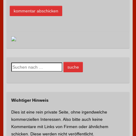
S
u
c
h
e
Wichtiger Hinweis
n
n
Dies ist eine rein private Seite, ohne irgendwelche
a
kommerziellen Interessen. Also bitte auch keine
c
Kommentare mit Links von Firmen oder ähnlichem
h
schicken. Diese werden nicht veröffentlicht.