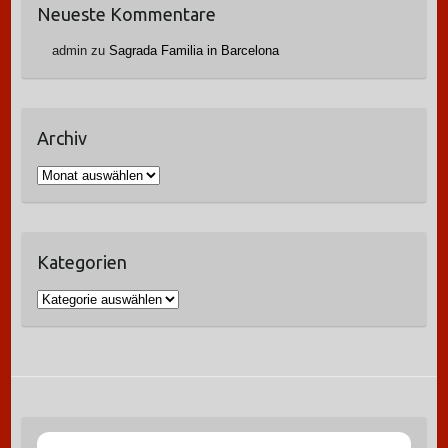
Neueste Kommentare
admin
zu
Sagrada Familia in Barcelona
Archiv
A
r
c
h
Kategorien
i
v
K
a
t
e
g
o
r