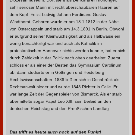
Diözesanmuseum. Dort steht als Denkmal ein honoriger,
sehr seriöser Mann mit recht überschaubaren Haaren auf
dem Kopf. Es ist Ludwig Johann Ferdinand Gustav
Windthorst. Geboren wurde er am 18.1.1812 in der Nähe
von Ostercappeln und starb am 14.3.1891 in Berlin. Obwohl
er aufgrund seiner Kleinwüchsigkeit und als Halbwaise ein
wenig benachteiligt war und auch als Katholik im
protestantischen Hannover nichts werden konnte, hat er sich
durch Zähigkeit in der Politik nach oben gearbeitet. Zuerst
schloss er als einer der Besten das Gymnasium Carolinum
ab, dann studierte er in Göttingen und Heidelberg
Rechtswissenschaften. 1836 ließ er sich in Osnabrück als
Rechtsanwalt nieder und wurde 1848 Richter in Celle. Er
war lange Zeit der Gegenspieler von Bismarck. Als er starb
übermittelte sogar Papst Leo XIII. sein Beileid an den
deutschen Reichstag und den Preußischen Landtag.
Das trifft es heute auch noch auf den Punkt!