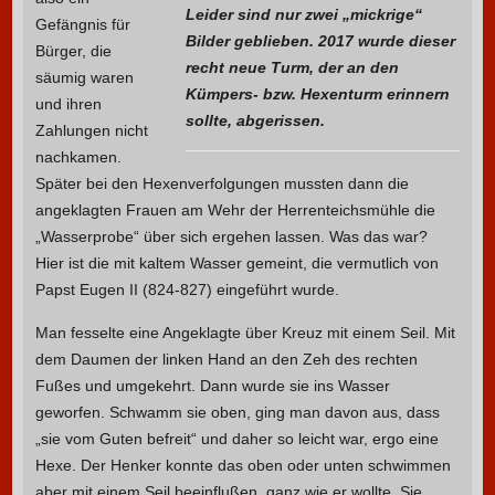
Leider sind nur zwei „mickrige“
Gefängnis für
Bilder geblieben. 2017 wurde dieser
Bürger, die
recht neue Turm, der an den
säumig waren
Kümpers- bzw. Hexenturm erinnern
und ihren
sollte, abgerissen.
Zahlungen nicht
nachkamen.
Später bei den Hexenverfolgungen mussten dann die
angeklagten Frauen am Wehr der Herrenteichsmühle die
„Wasserprobe“ über sich ergehen lassen. Was das war?
Hier ist die mit kaltem Wasser gemeint, die vermutlich von
Papst Eugen II (824-827) eingeführt wurde.
Man fesselte eine Angeklagte über Kreuz mit einem Seil. Mit
dem Daumen der linken Hand an den Zeh des rechten
Fußes und umgekehrt. Dann wurde sie ins Wasser
geworfen. Schwamm sie oben, ging man davon aus, dass
„sie vom Guten befreit“ und daher so leicht war, ergo eine
Hexe. Der Henker konnte das oben oder unten schwimmen
aber mit einem Seil beeinflußen, ganz wie er wollte. Sie