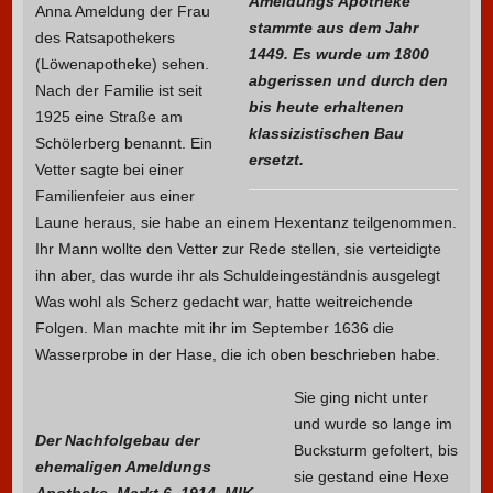
Ameldungs Apotheke
Anna Ameldung der Frau
stammte aus dem Jahr
des Ratsapothekers
1449. Es wurde um 1800
(Löwenapotheke) sehen.
abgerissen und durch den
Nach der Familie ist seit
bis heute erhaltenen
1925 eine Straße am
klassizistischen Bau
Schölerberg benannt. Ein
ersetzt.
Vetter sagte bei einer
Familienfeier aus einer
Laune heraus, sie habe an einem Hexentanz teilgenommen.
Ihr Mann wollte den Vetter zur Rede stellen, sie verteidigte
ihn aber, das wurde ihr als Schuldeingeständnis ausgelegt
Was wohl als Scherz gedacht war, hatte weitreichende
Folgen. Man machte mit ihr im September 1636 die
Wasserprobe in der Hase, die ich oben beschrieben habe.
Sie ging nicht unter
und wurde so lange im
Der Nachfolgebau der
Bucksturm gefoltert, bis
ehemaligen Ameldungs
sie gestand eine Hexe