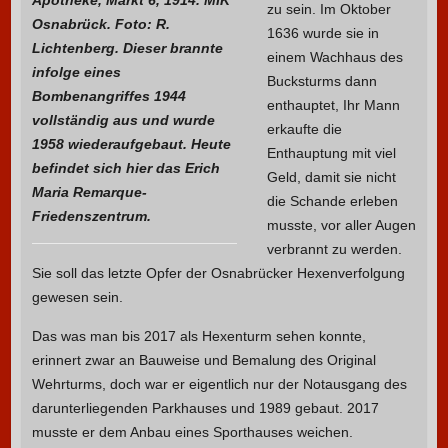
Apotheke, Markt 6, 1914. MIK
zu sein. Im Oktober
Osnabrück. Foto: R.
1636 wurde sie in
Lichtenberg. Dieser brannte
einem Wachhaus des
infolge eines
Bucksturms dann
Bombenangriffes 1944
enthauptet, Ihr Mann
vollständig aus und wurde
erkaufte die
1958 wiederaufgebaut. Heute
Enthauptung mit viel
befindet sich hier das Erich
Geld, damit sie nicht
Maria Remarque-
die Schande erleben
Friedenszentrum.
musste, vor aller Augen
verbrannt zu werden.
Sie soll das letzte Opfer der Osnabrücker Hexenverfolgung
gewesen sein.
Das was man bis 2017 als Hexenturm sehen konnte,
erinnert zwar an Bauweise und Bemalung des Original
Wehrturms, doch war er eigentlich nur der Notausgang des
darunterliegenden Parkhauses und 1989 gebaut. 2017
musste er dem Anbau eines Sporthauses weichen.