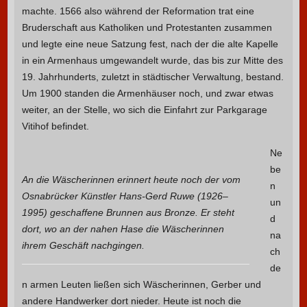
machte. 1566 also während der Reformation trat eine
Bruderschaft aus Katholiken und Protestanten zusammen
und legte eine neue Satzung fest, nach der die alte Kapelle
in ein Armenhaus umgewandelt wurde, das bis zur Mitte des
19. Jahrhunderts, zuletzt in städtischer Verwaltung, bestand.
Um 1900 standen die Armenhäuser noch, und zwar etwas
weiter, an der Stelle, wo sich die Einfahrt zur Parkgarage
Vitihof befindet.
Ne
be
An die Wäscherinnen erinnert heute noch der vom
n
Osnabrücker Künstler Hans-Gerd Ruwe (1926–
un
1995) geschaffene Brunnen aus Bronze. Er steht
d
dort, wo an der nahen Hase die Wäscherinnen
na
ihrem Geschäft nachgingen.
ch
de
n armen Leuten ließen sich Wäscherinnen, Gerber und
andere Handwerker dort nieder. Heute ist noch die