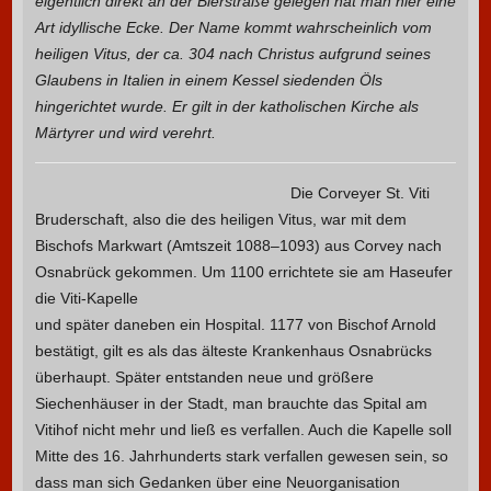
eigentlich direkt an der Bierstraße gelegen hat man hier eine
Art idyllische Ecke. Der Name kommt wahrscheinlich vom
heiligen Vitus, der ca. 304 nach Christus aufgrund seines
Glaubens in Italien in einem Kessel siedenden Öls
hingerichtet wurde. Er gilt in der katholischen Kirche als
Märtyrer und wird verehrt.
Die Corveyer St. Viti
Bruderschaft, also die des heiligen Vitus, war mit dem
Bischofs Markwart (Amtszeit 1088–1093) aus Corvey nach
Osnabrück gekommen.
Um 1100 errichtete sie am Haseufer
die Viti-Kapelle
und später daneben ein Hospital. 1177 von Bischof Arnold
bestätigt, gilt es als das älteste Krankenhaus Osnabrücks
überhaupt. Später entstanden neue und größere
Siechenhäuser in der Stadt, man brauchte das Spital am
Vitihof nicht mehr und ließ es verfallen. Auch die Kapelle soll
Mitte des 16. Jahrhunderts stark verfallen gewesen sein, so
dass man sich Gedanken über eine Neuorganisation