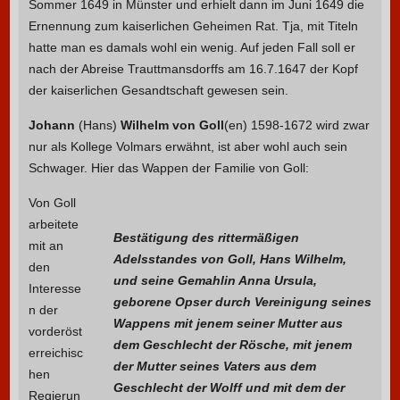
Sommer 1649 in Münster und erhielt dann im Juni 1649 die
Ernennung zum kaiserlichen Geheimen Rat. Tja, mit Titeln
hatte man es damals wohl ein wenig. Auf jeden Fall soll er
nach der Abreise Trauttmansdorffs am 16.7.1647 der Kopf
der kaiserlichen Gesandtschaft gewesen sein.
Johann
(Hans)
Wilhelm von Goll
(en) 1598-1672 wird zwar
nur als Kollege Volmars erwähnt, ist aber wohl auch sein
Schwager. Hier das Wappen der Familie von Goll:
Von Goll
arbeitete
Bestätigung des rittermäßigen
mit an
Adelsstandes von Goll, Hans Wilhelm,
den
und seine Gemahlin Anna Ursula,
Interesse
geborene Opser durch Vereinigung seines
n der
Wappens mit jenem seiner Mutter aus
vorderöst
dem Geschlecht der Rösche, mit jenem
erreichisc
der Mutter seines Vaters aus dem
hen
Geschlecht der Wolff und mit dem der
Regierun