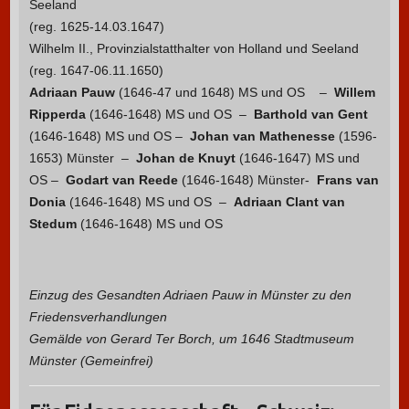
Seeland
(reg. 1625-14.03.1647)
Wilhelm II., Provinzialstatthalter von Holland und Seeland
(reg. 1647-06.11.1650)
Adriaan Pauw
(1646-47 und 1648) MS und OS –
Willem
Ripperda
(1646-1648) MS und OS –
Barthold van Gent
(1646-1648) MS und OS –
Johan van Mathenesse
(1596-
1653) Münster –
Johan de Knuyt
(1646-1647) MS und
OS –
Godart van Reede
(1646-1648) Münster-
Frans van
Donia
(1646-1648) MS und OS –
Adriaan Clant van
Stedum
(1646-1648) MS und OS
Einzug des Gesandten Adriaen Pauw in Münster zu den
Friedensverhandlungen
Gemälde von Gerard Ter Borch, um 1646 Stadtmuseum
Münster (Gemeinfrei)