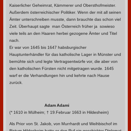
Kaiserlicher Geheimrat, Kämmerer und Obersthofmeister.
Außerdem österreichischer Politiker. Wenn der mit all seinen
Ämter unterschreiben musste, dann brauchte das schon viel
Zeit. Überhaupt sagte man Österreich früher ja sowieso
viele teils an den Haaren herbei gezogene Ämter und Titel
nach.
Er war von 1645 bis 1647 habsburgischer
Hauptunterhändler für das katholische Lager in Münster und
bemühte sich und legte Vertragsentwürfe vor, die aber von
den katholischen Fürsten nicht mitgetragen wurde. 1645
warf er die Verhandlungen hin und kehrte nach Hause
zurück.
Adam Adami
(* 1610 in Mülheim; † 19.Februar 1663 in Hildesheim)
Als Prior von St. Jakob, von Murrhardt und Weihbischof im
Bistum Hildesheim hatte er den Ruf ein geschickter Diplomat