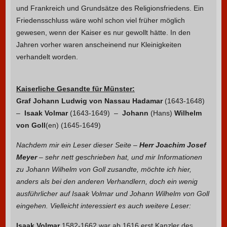
und Frankreich und Grundsätze des Religionsfriedens. Ein
Friedensschluss wäre wohl schon viel früher möglich
gewesen, wenn der Kaiser es nur gewollt hätte. In den
Jahren vorher waren anscheinend nur Kleinigkeiten
verhandelt worden.
Kaiserliche Gesandte für Münster:
Graf Johann Ludwig von Nassau Hadamar
(1643-1648)
–
Isaak Volmar
(1643-1649) –
Johann
(Hans)
Wilhelm
von Goll
(en) (1645-1649)
Nachdem mir ein Leser dieser Seite –
Herr Joachim Josef
Meyer
– sehr nett geschrieben hat, und mir Informationen
zu Johann Wilhelm von Goll zusandte, möchte ich hier,
anders als bei den anderen Verhandlern, doch ein wenig
ausführlicher auf Isaak Volmar und Johann Wilhelm von Goll
eingehen. Vielleicht interessiert es auch weitere Leser:
Isaak Volmar
1582-1662 war ab 1616 erst Kanzler des