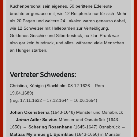
Küchenpersonal sein eigenes. 50 berittene Edelleute
brachte er genauso mit, wie 12 Reitpferde nur für sich. Mehr
als 20 Pagen und weitere 24 Lakaien waren genauso dabei,
wie 12 Schweizer mit Hellebarden zur Verteidigung.
Goldenes Geschirr und Silberbesteck, na klar. Prunk war
also gar kein Ausdruck, und alles, während viele Menschen
an Hunger starben.
Vertreter Schwedens:
Christina, Königin (Stockholm 08.12.1626 – Rom
19.04.1689)
(reg. 17.11.1632 – 17.12.1644 – 16.06.1654)
Johan Oxenstierna
(1643-1648) Münster und Osnabrück
–
J
ohan
Adler Salvius
Münster und Osnabrück (1643-
1650) –
Schering Rosenhane
(1645-1647) Osnabrück –
Mattias Mylonius gt. Björnklau
(1643-1650) in Münster