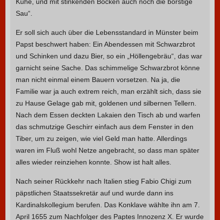
Kühe, und mit stinkenden Böcken auch noch die borstige
Sau“.
Er soll sich auch über die Lebensstandard in Münster beim
Papst beschwert haben: Ein Abendessen mit Schwarzbrot
und Schinken und dazu Bier, so ein „Höllengebräu“, das war
garnicht seine Sache. Das schimmelige Schwarzbrot könne
man nicht einmal einem Bauern vorsetzen. Na ja, die
Familie war ja auch extrem reich, man erzählt sich, dass sie
zu Hause Gelage gab mit, goldenen und silbernen Tellern.
Nach dem Essen deckten Lakaien den Tisch ab und warfen
das schmutzige Geschirr einfach aus dem Fenster in den
Tiber, um zu zeigen, wie viel Geld man hatte. Allerdings
waren im Fluß wohl Netze angebracht, so dass man später
alles wieder reinziehen konnte. Show ist halt alles.
Nach seiner Rückkehr nach Italien stieg Fabio Chigi zum
päpstlichen Staatssekretär auf und wurde dann ins
Kardinalskollegium berufen. Das Konklave wählte ihn am 7.
April 1655 zum Nachfolger des Paptes Innozenz X. Er wurde