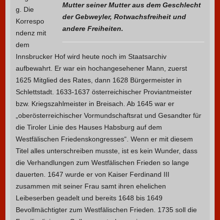
Mutter seiner Mutter aus dem Geschlecht
g. Die
der Gebweyler, Rotwachsfreiheit und
Korrespo
andere Freiheiten.
ndenz mit
dem
Innsbrucker Hof wird heute noch im Staatsarchiv
aufbewahrt. Er war ein hochangesehener Mann, zuerst
1625 Mitglied des Rates, dann 1628 Bürgermeister in
Schlettstadt. 1633-1637 österreichischer Proviantmeister
bzw. Kriegszahlmeister in Breisach. Ab 1645 war er
„oberösterreichischer Vormundschaftsrat und Gesandter für
die Tiroler Linie des Hauses Habsburg auf dem
Westfälischen Friedenskongresses“. Wenn er mit diesem
Titel alles unterschreiben musste, ist es kein Wunder, dass
die Verhandlungen zum Westfälischen Frieden so lange
dauerten. 1647 wurde er von Kaiser Ferdinand III
zusammen mit seiner Frau samt ihren ehelichen
Leibeserben geadelt und bereits 1648 bis 1649
Bevollmächtigter zum Westfälischen Frieden. 1735 soll die