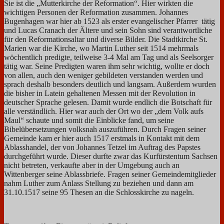
Sie ist die „Mutterkirche der Reformation“. Hier wirkten die
wichtigen Personen der Reformation zusammen. Johannes
Bugenhagen war hier ab 1523 als erster evangelischer Pfarrer tätig
und Lucas Cranach der Ältere und sein Sohn sind verantwortliche
für den Reformationsaltar und diverse Bilder. Die Stadtkirche St.
Marien war die Kirche, wo Martin Luther seit 1514 mehrmals
wöchentlich predigte, teilweise 3-4 Mal am Tag und als Seelsorger
tätig war. Seine Predigten waren ihm sehr wichtig, wollte er doch
von allen, auch den weniger gebildeten verstanden werden und
sprach deshalb besonders deutlich und langsam. Außerdem wurden
die bisher in Latein gehaltenen Messen mit der Revolution in
deutscher Sprache gelesen. Damit wurde endlich die Botschaft für
alle verständlich. Hier war auch der Ort wo der „dem Volk aufs
Maul“ schaute und somit die Einblicke fand, um seine
Bibelübersetzungen volksnah auszuführen. Durch Fragen seiner
Gemeinde kam er hier auch 1517 erstmals in Kontakt mit dem
Ablasshandel, der von Johannes Tetzel im Auftrag des Papstes
durchgeführt wurde. Dieser durfte zwar das Kurfürstentum Sachsen
nicht betreten, verkaufte aber in der Umgebung auch an
Wittenberger seine Ablassbriefe. Fragen seiner Gemeindemitglieder
nahm Luther zum Anlass Stellung zu beziehen und dann am
31.10.1517 seine 95 Thesen an die Schlosskirche zu nageln.