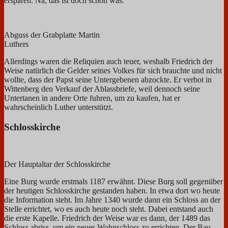
ersparen. Na, das ist doch schon was.
Abguss der Grabplatte Martin
Luthers
Allerdings waren die Reliquien auch teuer, weshalb Friedrich der
Weise natürlich die Gelder seines Volkes für sich brauchte und nicht
wollte, dass der Papst seine Untergebenen abzockte. Er verbot in
Wittenberg den Verkauf der Ablassbriefe, weil dennoch seine
Untertanen in andere Orte fuhren, um zu kaufen, hat er
wahrscheinlich Luther unterstützt.
Schlosskirche
Der Hauptaltar der Schlosskirche
Eine Burg wurde erstmals 1187 erwähnt. Diese Burg soll gegenüber
der heutigen Schlosskirche gestanden haben. In etwa dort wo heute
die Information steht. Im Jahre 1340 wurde dann ein Schloss an der
Stelle errichtet, wo es auch heute noch steht. Dabei entstand auch
die erste Kapelle. Friedrich der Weise war es dann, der 1489 das
Schloss abriss, um ein neues Wohnschloss zu errichten. Der Bau