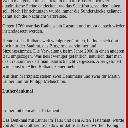
Wenn man genau hinschaut kann man im Pflaster noch vier
quadratische Steine entdecken, wo das Schaffott gestanden haben
soll. Nach Hinrichtungen wurde immer die Sünderglocke geläutet,
damit sich die Nachricht verbreitete.
Gegen 1760 war das Rathaus ein Lazarett und musst danach wieder
instandgesetzt werden.
Heute ist das Rathaus weit weniger gefährlich, befindet sich dort
doch nur der Stadtrat, das Bürgermeisterzimmer und
Sitzungszimmer. Die Verwaltung ist im Jahre 2000 in einen anderen
Bau umgezogen. Was heißt weniger gefährlich, natürlich darf man
das Trauzimmer darf man natürlich nicht vergessen. Aber gefoltert
wird sonst im Alten Rathaus keiner mehr.
Auf dem Marktplatz stehen zwei Denkmäler und zwar für Martin
Luther und für Philipp Melanchton.
Lutherdenkmal
Luther mit dem alten Testament
Das Denkmal mit Luther im Talar und dem Alten Testament wurde
von Johann Gottfried Schadow im Jahre 1805 entworfen. König