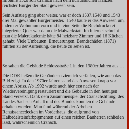
Im Jahre 1528 soll Cranach nach dem kurfürstlichen Kanzler,
reichster Bürger der Stadt gewesen sein.
Sein Aufstieg ging aber weiter, war er doch 1537,1540 und 1543
drei Mal gewählter Bürgermeister. 1540 baute er das Anwesen um,
indem er Wohnraum vorn und in eine Seite die Buchdruckerei
integrierte. Quer war dann die Malwerkstatt. Im Internet schreibt
man die Malerakademie hätte 84 heizbare Zimmer und 16 Küchen
gehabt. Viele Umbauten, Erneuerungen, Brandschäden (1871)
führten zu der Aufteilung, die heute zu sehen ist.
So sahen die Gebäude Schlossstraße 1 in den 1980er Jahren aus …
Die DDR ließen die Gebäude so ziemlich verfallen, wie auch das
Bild zeigt. In den 1970er Jahren stand das Anwesen knapp vor
einem Abriss. Ab 1992 wurde auch hier erst nach der
Wiedervereinigung restauriert und die Gebäude in den heutigen
Stand versetzt. Dank dem Zusammenspiel der Cranachstiftung, des
Landes Sachsen Anhalt und des Bundes konnten die Gebäude
erhalten werden. Man fand während der Arbeiten
Renaissancedecken im Vorderhaus, die aufgrund von
Halbedelsteinfarbpigmenten auf einen reichen Bauherren schließen
lässt, wahrscheinlich Cranach.