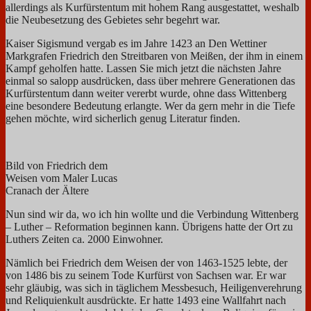
allerdings als Kurfürstentum mit hohem Rang ausgestattet, weshalb
die Neubesetzung des Gebietes sehr begehrt war.
Kaiser Sigismund vergab es im Jahre 1423 an Den Wettiner
Markgrafen Friedrich den Streitbaren von Meißen, der ihm in einem
Kampf geholfen hatte. Lassen Sie mich jetzt die nächsten Jahre
einmal so salopp ausdrücken, dass über mehrere Generationen das
Kurfürstentum dann weiter vererbt wurde, ohne dass Wittenberg
eine besondere Bedeutung erlangte. Wer da gern mehr in die Tiefe
gehen möchte, wird sicherlich genug Literatur finden.
Bild von Friedrich dem
Weisen vom Maler Lucas
Cranach der Ältere
Nun sind wir da, wo ich hin wollte und die Verbindung Wittenberg
– Luther – Reformation beginnen kann. Übrigens hatte der Ort zu
Luthers Zeiten ca. 2000 Einwohner.
Nämlich bei Friedrich dem Weisen der von 1463-1525 lebte, der
von 1486 bis zu seinem Tode Kurfürst von Sachsen war. Er war
sehr gläubig, was sich in täglichem Messbesuch, Heiligenverehrung
und Reliquienkult ausdrückte. Er hatte 1493 eine Wallfahrt nach