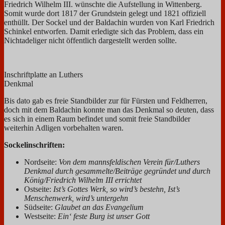
Friedrich Wilhelm III. wünschte die Aufstellung in Wittenberg.
Somit wurde dort 1817 der Grundstein gelegt und 1821 offiziell
enthüllt. Der Sockel und der Baldachin wurden von Karl Friedrich
Schinkel entworfen. Damit erledigte sich das Problem, dass ein
Nichtadeliger nicht öffentlich dargestellt werden sollte.
Inschriftplatte an Luthers
Denkmal
Bis dato gab es freie Standbilder zur für Fürsten und Feldherren,
doch mit dem Baldachin konnte man das Denkmal so deuten, dass
es sich in einem Raum befindet und somit freie Standbilder
weiterhin Adligen vorbehalten waren.
Sockelinschriften:
Nordseite:
Von dem mannsfeldischen Verein für/Luthers
Denkmal durch gesammelte/Beiträge gegründet und durch
König/Friedrich Wilhelm III errichtet
Ostseite:
Ist’s Gottes Werk, so wird’s bestehn, Ist’s
Menschenwerk, wird’s untergehn
Südseite:
Glaubet an das Evangelium
Westseite:
Ein‘ feste Burg ist unser Gott