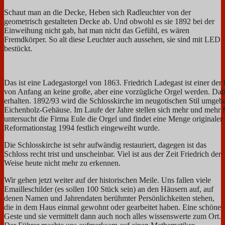
Schaut man an die Decke, Heben sich Radleuchter von der
geometrisch gestalteten Decke ab. Und obwohl es sie 1892 bei der
Einweihung nicht gab, hat man nicht das Gefühl, es wären
Fremdkörper. So alt diese Leuchter auch aussehen, sie sind mit LED
bestückt.
Das ist eine Ladegastorgel von 1863. Friedrich Ladegast ist einer der
von Anfang an keine große, aber eine vorzügliche Orgel werden. Da
erhalten. 1892/93 wird die Schlosskirche im neugotischen Stil umgeba
Eichenholz-Gehäuse. Im Laufe der Jahre stellen sich mehr und mehr 
untersucht die Firma Eule die Orgel und findet eine Menge originaler
Reformationstag 1994 festlich eingeweiht wurde.
Die Schlosskirche ist sehr aufwändig restauriert, dagegen ist das
Schloss recht trist und unscheinbar. Viel ist aus der Zeit Friedrich der
Weise heute nicht mehr zu erkennen.
Wir gehen jetzt weiter auf der historischen Meile. Uns fallen viele
Emailleschilder (es sollen 100 Stück sein) an den Häusern auf, auf
denen Namen und Jahrendaten berühmter Persönlichkeiten stehen,
die in dem Haus einmal gewohnt oder gearbeitet haben. Eine schöne
Geste und sie vermittelt dann auch noch alles wissenswerte zum Ort.