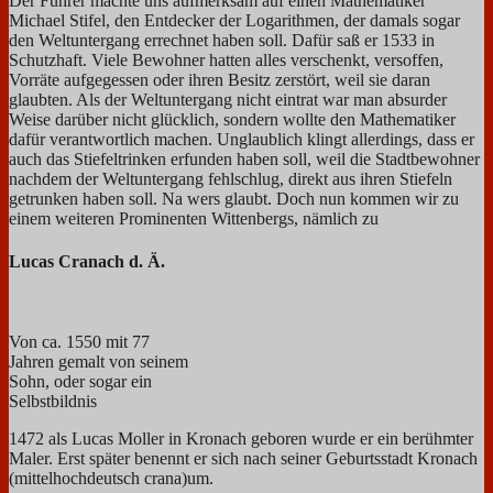
Der Führer machte uns aufmerksam auf einen Mathematiker
Michael Stifel, den Entdecker der Logarithmen, der damals sogar
den Weltuntergang errechnet haben soll. Dafür saß er 1533 in
Schutzhaft. Viele Bewohner hatten alles verschenkt, versoffen,
Vorräte aufgegessen oder ihren Besitz zerstört, weil sie daran
glaubten. Als der Weltuntergang nicht eintrat war man absurder
Weise darüber nicht glücklich, sondern wollte den Mathematiker
dafür verantwortlich machen. Unglaublich klingt allerdings, dass er
auch das Stiefeltrinken erfunden haben soll, weil die Stadtbewohner
nachdem der Weltuntergang fehlschlug, direkt aus ihren Stiefeln
getrunken haben soll. Na wers glaubt. Doch nun kommen wir zu
einem weiteren Prominenten Wittenbergs, nämlich zu
Lucas Cranach d. Ä.
Von ca. 1550 mit 77
Jahren gemalt von seinem
Sohn, oder sogar ein
Selbstbildnis
1472 als Lucas Moller in Kronach geboren wurde er ein berühmter
Maler. Erst später benennt er sich nach seiner Geburtsstadt Kronach
(mittelhochdeutsch crana)um.