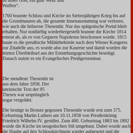
ist unser Gott, ein gute Wehr und
Waffen“.
1760 brannte Schloss und Kirche im Siebenjährigen Krieg bis auf
die Grundmauern ab, die gesamte Innenausstattung war verloren,
wie auch die hölzerne Thesentür. Nur das spätgotische Portal blieb
erhalten. Nur notdürftig wiederhergestellt brannte die Kirche 1814
erneut ab, als es von Gegnern Napoleons beschossen wurde. 1815
baute es die preußische Militärbehörde nach dem Wiener Kongress
zur Zitadelle aus, es wurde also zur Kaserne und damit wurden die
letzten Überbleibsel aus der Entstehungsgeschichte beseitigt.
Danach nutzte es ein Evangelisches Predigerseminar.
Die metallene Thesentür ist
aus dem Jahre 1858. Der
lateinische Text der 95
Thesen war ursprünglich
sogar vergoldet.
Die heutige in Bronze gegossen Thesentür wurde erst zum 375.
Geburtstag Martin Luthers am 10.11.1858 von Preußenkönig
Friedrich Wilhelm IV. gestiftet. Zum 400. Geburtstag 1883 bis 1892
wurde die Kirche im neugotischen Stil umgebaut. Dabei wurde auch
die Haube auf den Schlosskirchturm wieder aufgesetzt und die