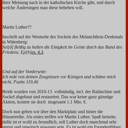
ihrer Meinung nach in der katholischen Kirche gibt, und durch
welche Änderungen man diese beheben will.
Martin Luther??
Inschrift auf der Westseite des Sockels des Melanchthon-Denkmals
in Wittenberg:
Sei[d] fleißig zu halten die Einigkeit im Geiste durch das Band des
Friedens. Ep[h]
es. 4.3
.
Und auf der Vorderseite:
Ich rede von deinen Zeugnissen vor Königen und schäme mich
nicht. Psalm 119,46
Beide wurden von 2010-13 vollständig, incl. der Baldachine und
Sockel abgebaut und restauriert. Das war keine ganz günstige
Aktion, kostete sie doch insgesamt 1.1 Mio. €.
Doch nun gehen wir über den Marktplatz und hinter die
Häuserreihe. Als erstes treffen wir Martin Luther. Spaß beiseite,
dafür ist er wohl zu freundlich, soll Luther doch manchmal sehr
streng und unwirsch gewesen sein. Es ist wohl ein Fremdenführer,