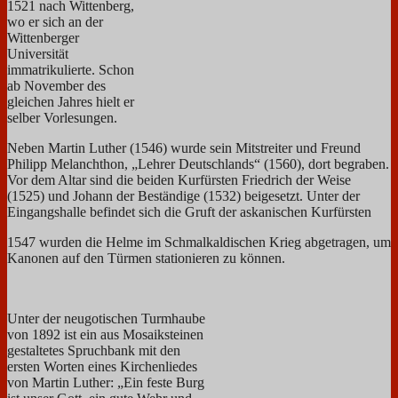
1521 nach Wittenberg,
wo er sich an der
Wittenberger
Universität
immatrikulierte. Schon
ab November des
gleichen Jahres hielt er
selber Vorlesungen.
Neben Martin Luther (1546) wurde sein Mitstreiter und Freund
Philipp Melanchthon, „Lehrer Deutschlands“ (1560), dort begraben.
Vor dem Altar sind die beiden Kurfürsten Friedrich der Weise
(1525) und Johann der Beständige (1532) beigesetzt. Unter der
Eingangshalle befindet sich die Gruft der askanischen Kurfürsten
1547 wurden die Helme im Schmalkaldischen Krieg abgetragen, um
Kanonen auf den Türmen stationieren zu können.
Unter der neugotischen Turmhaube
von 1892 ist ein aus Mosaiksteinen
gestaltetes Spruchbank mit den
ersten Worten eines Kirchenliedes
von Martin Luther: „Ein feste Burg