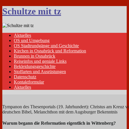
Schultze mit tz
Aktuelles
OS und Umgebung
OS Stadtrundgänge und Geschichte
Kirchen in Osnabrück und Reformation
Brunnen in Osnabrück
Reiseinfos und geniale Links
Bekleidungsgeschichte
Stoffarten und Ausrüstungen
Datenschutz
Kontaktformular
Aktuelles
Tympanon des Thesenportals (19. Jahrhundert): Christus am Kreuz vor
deutschen Bibel, Melanchthon mit dem Augsburger Bekenntnis
Warum begann die Reformation eigentlich in Wittenberg?