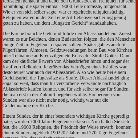
Jerusalem gemacht und dabei den Grundstock an Reliquien für seine
Sammlung, die später einmal 19000 Teile umfasste, mitgebracht.
Wie er von sich selber sagte, war er regelrecht reliquiensüchtig.
Reliquien waren in der Zeit eine Art Lebensversicherung genug
getan zu haben, um dem „Jüngsten Gericht“ standzuhalten.
Die Kirche brauchte Geld und führte den Ablasshandel ein. Zuerst
waren es nur Beichten, denen Bußstrafen folgten, die den Menschen
einige Zeit im Fegefeuer ersparen sollten. Später gab es auch für
Pilgerfahrten, Almosen, Geldzuwendungen beim Bau von Kirchen
oder Teilnahme an Kreuzzügen ein Erlass der Strafe Gottes. Dann
kam der käufliche Erwerb von Ablassbriefen hinzu und sogar der
Kauf von Reliquien.
Je größer das Vermögen eines Käufers war,
desto teurer war auch der Ablassbrief. Also wie heute bei einem
Gerichtsurteil die Tagessätze als Strafe. Dieser Ablasshandel ging
sogar so weit, dass man für verstorbene Verwandte nachträglich
Ablassbriefe kaufen konnte, und für sich selber sogar für Sünden,
die man erst in der Zukunft begehen wollte. Ein bereuen von
Sünden war also nicht mehr nötig, wichtig war nur die
Geldeinnahme der Kirche.
Einem Sünder, der in einer besonders wichtigen Kirche gepredigt
hatte, wurden 7000 Jahre Fegefeuer erlassen. Nun halten Sie sich
fest, die 19000 Reliquien, die Friedrich der Weise erwarb, konnten
einem Sünder angeblich 1902202 Jahre und 270 Tage Fegefeuer