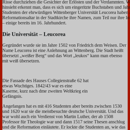
Risse durchziehen die Gesichter der Erlösten und der Verdammten.
hinsieht erkennt man, dass es sich um eingeritzte Buchstaben und Jah
Studenten der ehrwürdigen Wittenberger Universität Leucorea haben
Reformationsaltar in der Stadtkirche ihre Namen, zum Teil nur ihre Ini
– einige bereits im 16. Jahrhundert.
Die Universität – Leucorea
Gegründet wurde sie im Jahre 1502 von Friedrich dem Weisen. Der
Name Leucorea ist eine Anlehnung an Wittenberg. Die Stadt heißt
übersetzt „weißer Berg“ und das Wort „leukos“ kann man ebenso
mit weiß übersetzen.
Die Fassade des Hauses Collegienstraße 62 hat
etwas Wuchtiges. 1842/43 war es eine
Kaserne, kurz nach dme zweiten Weltkrieg ein
Gefängnis.
Angefangen hat es mit 416 Studenten aber bereits zwischen 1530
und 1620 war sie die meistbesuchte deutsche Universität. Und das
war wohl auch ein Verdienst von Martin Luther, der ab 1508
Professor für Theologie war und dann 1517 seine Thesen anschlug
und die Reformation einläutete. Er lockte die Studenten an, wie das