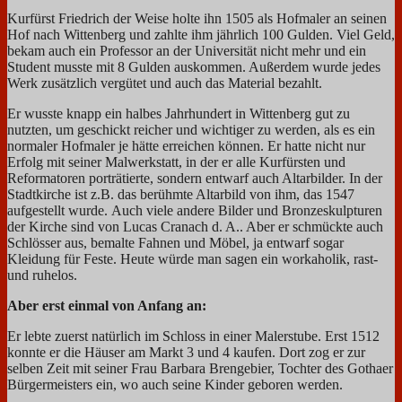
Kurfürst Friedrich der Weise holte ihn 1505 als Hofmaler an seinen
Hof nach Wittenberg und zahlte ihm jährlich 100 Gulden. Viel Geld,
bekam auch ein Professor an der Universität nicht mehr und ein
Student musste mit 8 Gulden auskommen. Außerdem wurde jedes
Werk zusätzlich vergütet und auch das Material bezahlt.
Er wusste knapp ein halbes Jahrhundert in Wittenberg gut zu
nutzten, um geschickt reicher und wichtiger zu werden, als es ein
normaler Hofmaler je hätte erreichen können. Er hatte nicht nur
Erfolg mit seiner Malwerkstatt, in der er alle Kurfürsten und
Reformatoren porträtierte, sondern entwarf auch Altarbilder. In der
Stadtkirche ist z.B. das berühmte Altarbild von ihm, das 1547
aufgestellt wurde.
Auch viele andere Bilder und Bronzeskulpturen
der Kirche sind von Lucas Cranach d. A.. Aber er schmückte auch
Schlösser aus, bemalte Fahnen und Möbel, ja entwarf sogar
Kleidung für Feste. Heute würde man sagen ein workaholik, rast-
und ruhelos.
Aber erst einmal von Anfang an:
Er lebte zuerst natürlich im Schloss in einer Malerstube. Erst 1512
konnte er die Häuser am Markt 3 und 4 kaufen. Dort zog er zur
selben Zeit mit seiner Frau Barbara Brengebier, Tochter des Gothaer
Bürgermeisters ein, wo auch seine Kinder geboren werden.