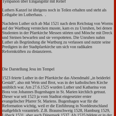
Tympanon über Eingangstür mit Relief
Luthers Kanzel ist übrigens noch in Teilen erhalten und steht als
Leihgabe im Lutherhaus. .
Nachdem Luther sich ab Mai 1521 nach dem Reichstag von Worms
auf der Wartburg verstecken musste, kam es zu Unruhen, bei denen
Studenten in der Pfarrkirche Messen störten und Mönche mit Dreck
und Steinen bewarfen und sie verspotteten. Die Unruhen nahm
Luther als Begründung die Wartburg zu verlassen und nutzte seine
Predigten in der Stadtpfarrkirche um sich von radikalen
Reformkräften zu distanzieren.
Die Darstellung Jesu im Tempel
1523 feierte Luther in der Pfarrkirche das Abendmahl „in beiderlei
Gestalt“, also mit Wein und Brot, was in der katholischen Kirche
unüblich war. Am 27.6.1525 wurden Luther und Katharina von
Bora von Johannes Bugenhagen in St. Marien kirchlich getraut.
Dieser war seit 1523 ja vom Stadtrat eingesetzter erster
evangelischer Pfarrer St. Mariens. Bugenhagen war für die
Reformation wichtig, weil er die Einführung in Norddeutschland
maßgeblich vorantrieb. Z.B. Braunschweig 1528, Hamburg 1529,
Lübeck 1531, aber auch Dänemark 1537. Ab 1535 bildete er in der