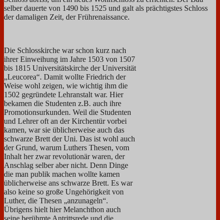
selber dauerte von 1490 bis 1525 und galt als prächtigstes Schloss
der damaligen Zeit, der Frührenaissance.
Die Schlosskirche war schon kurz nach
ihrer Einweihung im Jahre 1503 von 1507
bis 1815 Universitätskirche der Universität
„Leucorea“. Damit wollte Friedrich der
Weise wohl zeigen, wie wichtig ihm die
1502 gegründete Lehranstalt war. Hier
bekamen die Studenten z.B. auch ihre
Promotionsurkunden. Weil die Studenten
und Lehrer oft an der Kirchentür vorbei
kamen, war sie üblicherweise auch das
schwarze Brett der Uni. Das ist wohl auch
der Grund, warum Luthers Thesen, vom
Inhalt her zwar revolutionär waren, der
Anschlag selber aber nicht. Denn Dinge
die man publik machen wollte kamen
üblicherweise ans schwarze Brett. Es war
also keine so große Ungehörigkeit von
Luther, die Thesen „anzunageln“.
Übrigens hielt hier Melanchthon auch
seine berühmte Antrittsrede und die