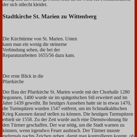
der sich stilecht kleidet.
Stadtkirche St. Marien zu Wittenberg
Die Kirchtürme von St. Marien. Unten
kann man ein wenig die steinerne
Verbindung sehen, die bei der
Reparaturarbeiten 1655/56 dazu kam.
Der erste Blick in die
Pfarrkirche
Der Bau der Pfarrkirche St. Marien wurde mit der Chorhalle 1280
begonnen, 1400 wurde sie im spätgotischen Stil erweitert und im
Jahre 1439 geweiht. Ihr heutiges Aussehen hatte sie in etwas 1470,
die Turmspitzen wurden 1547 entfernt, um im Schmalkaldischen
Krieg Kanonen darauf stellen zu können. Die heutigen Turmspitzen
erhielt sie 1558.
Zu der Zeit wurde auch eine Dienstwohnung für
den Türmer geschaffen. Der war nötig, um die Stadt warnen zu
können, wenn irgendwo Feuer ausbrach. Der Türmer musste
mehrmals nachts Zeichen geben, damit man kontrollieren konnte, ob