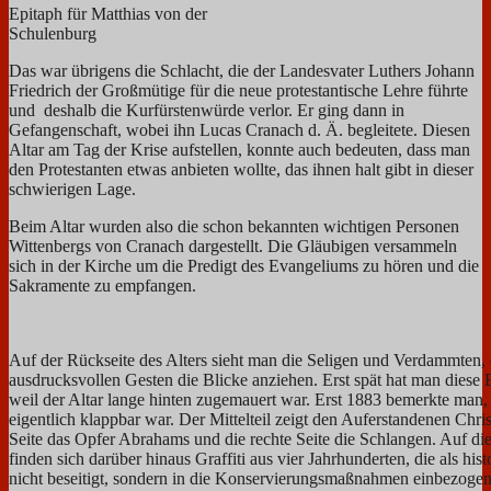
Epitaph für Matthias von der
Schulenburg
Das war übrigens die Schlacht, die der Landesvater Luthers Johann
Friedrich der Großmütige für die neue protestantische Lehre führte
und deshalb die Kurfürstenwürde verlor. Er ging dann in
Gefangenschaft, wobei ihn Lucas Cranach d. Ä. begleitete. Diesen
Altar am Tag der Krise aufstellen, konnte auch bedeuten, dass man
den Protestanten etwas anbieten wollte, das ihnen halt gibt in dieser
schwierigen Lage.
Beim Altar wurden also die schon bekannten wichtigen Personen
Wittenbergs von Cranach dargestellt. Die Gläubigen versammeln
sich in der Kirche um die Predigt des Evangeliums zu hören und die
Sakramente zu empfangen.
Auf der Rückseite des Alters sieht man die Seligen und Verdammten, 
ausdrucksvollen Gesten die Blicke anziehen. Erst spät hat man diese 
weil der Altar lange hinten zugemauert war. Erst 1883 bemerkte man, 
eigentlich klappbar war. Der Mittelteil zeigt den Auferstandenen Chris
Seite das Opfer Abrahams und die rechte Seite die Schlangen. Auf di
finden sich darüber hinaus Graffiti aus vier Jahrhunderten, die als his
nicht beseitigt, sondern in die Konservierungsmaßnahmen einbezoge