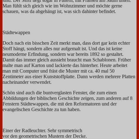
sind. Der Stoff liegt sogar in Faltern, mit Fransen am Saum unten.
Man fühlt sich gleich wie im Wohnzimmer und möchte gerne
schauen, was da abgehängt ist, was sich dahinter befindet.
Städtewappen
Doch nach ein bisschen Zeit merkt man, dass dort gar kein echter
Stoff hängt, sondern alles nur aufgemalt ist. Und das ist keine
neumoderne Erfindung, sondern war bereits 1892 so gestaltet.
Damit das immer gleich aussieht braucht man Schablonen. Früher
malte man auf Karton und lackierte das hinterher. Heute arbeitet
man mit Computer und fräst die Muster mit ca. 40 mal 50
Zentimeter aus einer Kunststoffplatte. Dann werden mehrere Platten
nacheinander verwendet.
Schön sind auch die buntverglasten Fenster, die zum einen
Abbildungen der biblischen Geschichte zeigen, zum anderen auf 8
Fenstern Städtewappen, die mit den Reformatoren und der
evangelischen Geschichte zu tun haben.
Einer der Radleuchter. Sehr symmetrisch
vor den geometrischen Mustern der Decke.