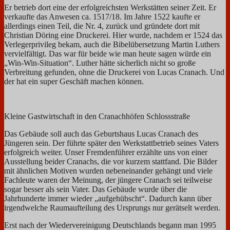
Er betrieb dort eine der erfolgreichsten Werkstätten seiner Zeit. Er
verkaufte das Anwesen ca. 1517/18. Im Jahre 1522 kaufte er
allerdings einen Teil, die Nr. 4, zurück und gründete dort mit
Christian Döring eine Druckerei. Hier wurde, nachdem er 1524 das
Verlegerprivileg bekam, auch die Bibelübersetzung Martin Luthers
vervielfältigt. Das war für beide wie man heute sagen würde ein
„Win-Win-Situation“. Luther hätte sicherlich nicht so große
Verbreitung gefunden, ohne die Druckerei von Lucas Cranach. Und
der hat ein super Geschäft machen können.
Kleine Gastwirtschaft in den Cranachhöfen Schlossstraße
Das Gebäude soll auch das Geburtshaus Lucas Cranach des
Jüngeren sein. Der führte später den Werkstattbetrieb seines Vaters
erfolgreich weiter. Unser Fremdenführer erzählte uns von einer
Ausstellung beider Cranachs, die vor kurzem stattfand. Die Bilder
mit ähnlichen Motiven wurden nebeneinander gehängt und viele
Fachleute waren der Meinung, der jüngere Cranach sei teilweise
sogar besser als sein Vater. Das Gebäude wurde über die
Jahrhunderte immer wieder „aufgehübscht“. Dadurch kann über
irgendwelche Raumaufteilung des Ursprungs nur gerätselt werden.
Erst nach der Wiedervereinigung Deutschlands begann man 1995