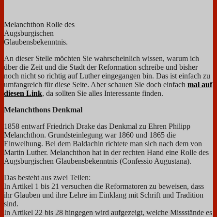
Melanchthon Rolle des
Augsburgischen
Glaubensbekenntnis.
An dieser Stelle möchten Sie wahrscheinlich wissen, warum ich
über die Zeit und die Stadt der Reformation schreibe und bisher
noch nicht so richtig auf Luther eingegangen bin. Das ist einfach zu
umfangreich für diese Seite. Aber schauen Sie doch einfach
mal auf
diesen Link
, da sollten Sie alles Interessante finden.
Melanchthons Denkmal
1858 entwarf Friedrich Drake das Denkmal zu Ehren Philipp
Melanchthon. Grundsteinlegung war 1860 und 1865 die
Einweihung. Bei dem Baldachin richtete man sich nach dem von
Martin Luther. Melanchthon hat in der rechten Hand eine Rolle des
Augsburgischen Glaubensbekenntnis (Confessio Augustana).
Das besteht aus zwei Teilen:
In Artikel 1 bis 21 versuchen die Reformatoren zu beweisen, dass
ihr Glauben und ihre Lehre im Einklang mit Schrift und Tradition
sind.
In Artikel 22 bis 28 hingegen wird aufgezeigt, welche Missstände es