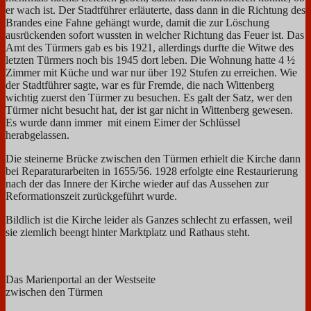
er wach ist. Der Stadtführer erläuterte, dass dann in die Richtung des
Brandes eine Fahne gehängt wurde, damit die zur Löschung
ausrückenden sofort wussten in welcher Richtung das Feuer ist. Das
Amt des Türmers gab es bis 1921, allerdings durfte die Witwe des
letzten Türmers noch bis 1945 dort leben.
Die Wohnung hatte 4 ½
Zimmer mit Küche und war nur über 192 Stufen zu erreichen. Wie
der Stadtführer sagte, war es für Fremde, die nach Wittenberg
wichtig zuerst den Türmer zu besuchen. Es galt der Satz, wer den
Türmer nicht besucht hat, der ist gar nicht in Wittenberg gewesen.
Es wurde dann immer mit einem Eimer der Schlüssel
herabgelassen.
Die steinerne Brücke zwischen den Türmen erhielt die Kirche dann
bei Reparaturarbeiten in 1655/56. 1928 erfolgte eine Restaurierung
nach der das Innere der Kirche wieder auf das Aussehen zur
Reformationszeit zurückgeführt wurde.
Bildlich ist die Kirche leider als Ganzes schlecht zu erfassen, weil
sie ziemlich beengt hinter Marktplatz und Rathaus steht.
Das Marienportal an der Westseite
zwischen den Türmen