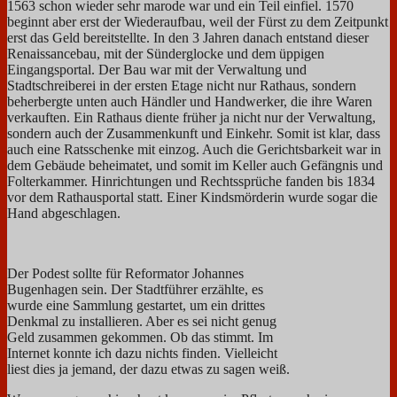
1563 schon wieder sehr marode war und ein Teil einfiel. 1570
beginnt aber erst der Wiederaufbau, weil der Fürst zu dem Zeitpunkt
erst das Geld bereitstellte. In den 3 Jahren danach entstand dieser
Renaissancebau, mit der Sünderglocke und dem üppigen
Eingangsportal. Der Bau war mit der Verwaltung und
Stadtschreiberei in der ersten Etage nicht nur Rathaus, sondern
beherbergte unten auch Händler und Handwerker, die ihre Waren
verkauften. Ein Rathaus diente früher ja nicht nur der Verwaltung,
sondern auch der Zusammenkunft und Einkehr. Somit ist klar, dass
auch eine Ratsschenke mit einzog. Auch die Gerichtsbarkeit war in
dem Gebäude beheimatet, und somit im Keller auch Gefängnis und
Folterkammer. Hinrichtungen und Rechtssprüche fanden bis 1834
vor dem Rathausportal statt. Einer Kindsmörderin wurde sogar die
Hand abgeschlagen.
Der Podest sollte für Reformator Johannes
Bugenhagen sein. Der Stadtführer erzählte, es
wurde eine Sammlung gestartet, um ein drittes
Denkmal zu installieren. Aber es sei nicht genug
Geld zusammen gekommen. Ob das stimmt. Im
Internet konnte ich dazu nichts finden. Vielleicht
liest dies ja jemand, der dazu etwas zu sagen weiß.