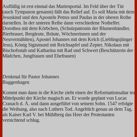
Auffällig ist erst einmal das Marienportal. Im Feld über der Tür
(auch Tympanon genannt) fällt das Relief auf. Es soll Maria mit dem
Jesuskind und den Aposteln Petrus und Paulus in der oberen Reihe
darstellen. In der unteren Reihe dann verschiedene Nothelfer.
Dorothea mit dem Körbchen, (Schutzpatronin der Blumenhändler,
Bierbrauer, Bergleute, Bräute, Wöchnerinnen und der
Neuvermählten), Apostel Johannes mit dem Kelch (Lieblingsjünger
Jesu), König Sigismund mit Reichsapfel und Zepter, Nikolaus mit
Bischofsstab und Katharina mit Rad und Schwert (Beschützerin der
Mädchen, Jungfrauen und Ehefrauen)
Denkmal für Pastor Johannes
Buggenhagen
Kommt man dann in die Kirche zieht einen der Reformationsaltar im
Mittelpunkt der Kirche magisch an. Er wurde geplant von Lucas
Cranach d. Ä. und dann ausgeführt von seinem Sohn. 1547 erfolgte
die Weihung, also nach Luthers Tod. Angeblich genau an dem Tag,
als Kaiser Karl V. bei Mühlberg das Heer der Protestanten
vernichtend schlug.