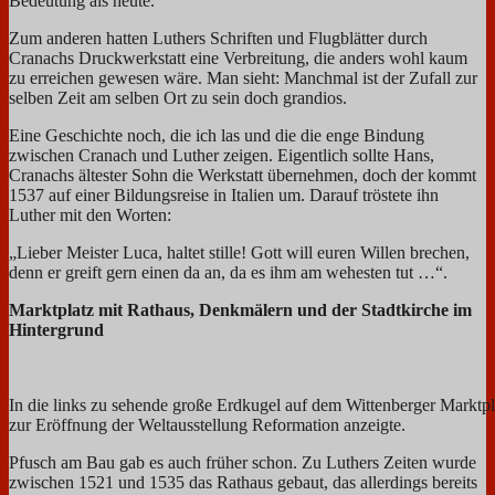
Bedeutung als heute.
Zum anderen hatten Luthers Schriften und Flugblätter durch
Cranachs Druckwerkstatt eine Verbreitung, die anders wohl kaum
zu erreichen gewesen wäre. Man sieht: Manchmal ist der Zufall zur
selben Zeit am selben Ort zu sein doch grandios.
Eine Geschichte noch, die ich las und die die enge Bindung
zwischen Cranach und Luther zeigen. Eigentlich sollte Hans,
Cranachs ältester Sohn die Werkstatt übernehmen, doch der kommt
1537 auf einer Bildungsreise in Italien um. Darauf tröstete ihn
Luther mit den Worten:
„Lieber Meister Luca, haltet stille! Gott will euren Willen brechen,
denn er greift gern einen da an, da es ihm am wehesten tut …“.
Marktplatz mit Rathaus, Denkmälern und der Stadtkirche im
Hintergrund
In die links zu sehende große Erdkugel auf dem Wittenberger Marktpl
zur Eröffnung der Weltausstellung Reformation anzeigte.
Pfusch am Bau gab es auch früher schon. Zu Luthers Zeiten wurde
zwischen 1521 und 1535 das Rathaus gebaut, das allerdings bereits