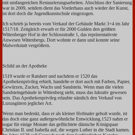
mit umfangreichen Restaurierungsarbeiten. Abschluss der Sanierung
war in 2009, seitdem dient das Vorderhaus auch wieder der Kunst,
ist dort doch die Jugendkunstschule eingezogen.
Ich schrieb ja bereits vom Verkauf der Gebäude Markt 3+4 im Jahr
1517/18. Zeitgleich erwarb er für 2000 Gulden den größten
Wittenberger Hof in der Schlossstraße 1, das repräsentativste
Anwesen Wittenbergs. Dort wohnte er dann und konnte seine
Malwerkstatt vergrößern.
Schild an der Apotheke
1519 wurde er Ratsherr und nachdem er 1520 das
Apothekenprivileg erhielt, handelte er dort auch mit Farben, Papier,
Gewürzen, Zucker, Wachs und Sandstein. Wenn man die vielen
Sandsteingebäude in Wittenberg sieht, muss das lukrativ gewesen
sein. Das Apothekenprivileg erlaubte nämlich den Verkauf von
Luxusgütern jeglicher Art.
Wenn man bedenkt, dass er als kleiner Hofmaler geholt wurde, ist
das doch eine ganz außergewöhnliche Entwicklung.1523 nahm er
sogar für einige Monate das geflüchtete dänische Königspaar
Christian II. und Isabella auf, die wegen Luther in die Stadt kamen.