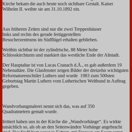
Kirche bekam die auch heute noch sichtbare Gestalt. Kaiser
Wilhelm II. weihte sie am 31.10.1892 ein.
Aus früheren Zeiten sind nur die zwei Treppenhäuser
links und rechts des gerade fertiggestellten
Besucherzentrums im Südflügel erhalten geblieben.
Weithin sichtbar ist der zylindrische, 88 Meter hohe
Schlosskirchturm und markiert das westliche Ende der Altstadt.
Der Hauptaltar ist von Lucas Cranach d.Ä., es gab außerdem 19
Nebenaltäre. Die Glasfenster zeigen Bilder der dreizehn wichtigsten
Reformatorenschüler Luthers und wurde 1983 zum 500sten
Geburtstag Martin Luthers vom Lutherischen Weltbund in Auftrag
gegeben.
Wandvorhangmalerei nennt sich das, was auf 350
Quadratmetern gemalt wurde.
Irritiert haben uns in der Kirche die „Wandvorhänge“. Es wirkte
tatsächlich so, als ob an den Seitenwänden Vorhänge angebracht