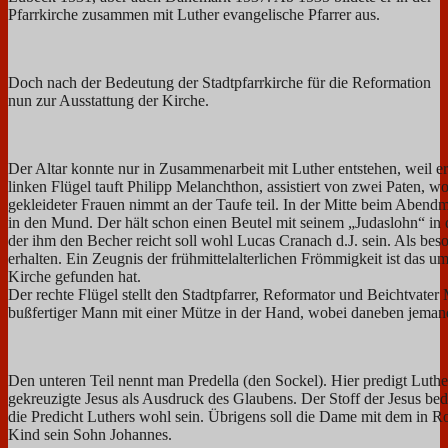
Pfarrkirche zusammen mit Luther evangelische Pfarrer aus.
Doch nach der Bedeutung der Stadtpfarrkirche für die Reformation
nun zur Ausstattung der Kirche.
Der Altar konnte nur in Zusammenarbeit mit Luther entstehen, weil e
linken Flügel tauft Philipp Melanchthon, assistiert von zwei Paten, w
gekleideter Frauen nimmt an der Taufe teil. In der Mitte beim Abendm
in den Mund. Der hält schon einen Beutel mit seinem „Judaslohn“ in d
der ihm den Becher reicht soll wohl Lucas Cranach d.J. sein. Als be
erhalten. Ein Zeugnis der frühmittelalterlichen Frömmigkeit ist das um
Kirche gefunden hat.
Der rechte Flügel stellt den Stadtpfarrer, Reformator und Beichtvate
bußfertiger Mann mit einer Mütze in der Hand, wobei daneben jemand g
Den unteren Teil nennt man Predella (den Sockel). Hier predigt Luth
gekreuzigte Jesus als Ausdruck des Glaubens. Der Stoff der Jesus be
die Predicht Luthers wohl sein. Übrigens soll die Dame mit dem in Ro
Kind sein Sohn Johannes.