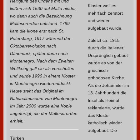
Heiligtum des Ordens mit und
Kloster weil es
ließen sich 1530 auf Malta nieder,
mehrfach zerstört
wo dann auch die Bezeichnung
und wieder
Malteserorden entstand. 1799
aufgebaut wurde.
kam die Ikone erst nach St.
Petersburg, 1917 während der
Zuletzt ca. 1915
Oktoberrevolution nach
durch die Italiener.
Dänemark, später dann nach
Ursprünglich gebaut
Montenegro. Nach dem Zweiten
wurde es von der
Weltkrieg galt sie als verschollen
griechisch-
und wurde 1996 in einem Kloster
orthodoxen Kirche.
in Montenegro wiederentdeckt.
Als die Johanniter im
Heute steht das Original im
13. Jahrhundert die
Nationalmuseum von Montenegro.
Insel als Heimat
Im Jahr 2000 wurde eine Kopie
reklamierte, wurde
angefertigt, die der Malteserorden
das Kloster
erhielt.
katholisch wieder
aufgebaut. Die
Türken