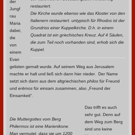
der
restauriert.
Jungf
Die Kirche wurde ebenso wie das Kloster von den
rau
Italienern restauriert. untypisch für Rhodos ist der
Maria
Grundriss einer Kuppelkirche. D.h. in einem
dabei,
Quadrat ist ein griechisches Kreuz. Auf 4 Säulen,
die
die zum Teil noch vorhanden sind, erhob sich die
von
Kuppel.
einem
Evan
gelisten gemalt wurde. Auf seinem Weg aus Jerusalem
machte er halt und ließ sich dann hier nieder. Der Name
setzt sich dann aus dem altgriechischen
philos
für Freund
und
erēmos
für einsam zusammen, also „Freund der
Einsamkeit“.
Das trifft es auch
sehr gut. Denn auf
Die Muttergottes vom Berg
dem Weg zum Berg
Philermos ist eine Marienikone.
sind uns keine
Man vermutet, dass sie um 1200