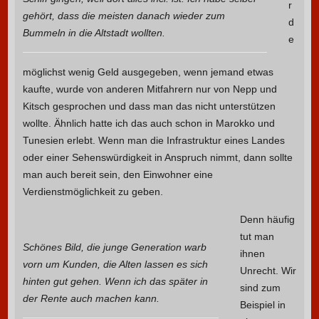
r
gehört, dass die meisten danach wieder zum
d
Bummeln in die Altstadt wollten.
e
möglichst wenig Geld ausgegeben, wenn jemand etwas
kaufte, wurde von anderen Mitfahrern nur von Nepp und
Kitsch gesprochen und dass man das nicht unterstützen
wollte. Ähnlich hatte ich das auch schon in Marokko und
Tunesien erlebt. Wenn man die Infrastruktur eines Landes
oder einer Sehenswürdigkeit in Anspruch nimmt, dann sollte
man auch bereit sein, den Einwohner eine
Verdienstmöglichkeit zu geben.
Denn häufig
tut man
Schönes Bild, die junge Generation warb
ihnen
vorn um Kunden, die Alten lassen es sich
Unrecht. Wir
hinten gut gehen. Wenn ich das später in
sind zum
der Rente auch machen kann.
Beispiel in