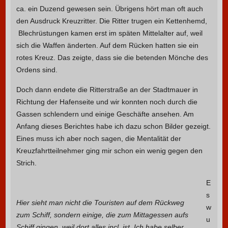
ca. ein Duzend gewesen sein. Übrigens hört man oft auch
den Ausdruck Kreuzritter. Die Ritter trugen ein Kettenhemd,
Blechrüstungen kamen erst im späten Mittelalter auf, weil
sich die Waffen änderten. Auf dem Rücken hatten sie ein
rotes Kreuz. Das zeigte, dass sie die betenden Mönche des
Ordens sind.
Doch dann endete die Ritterstraße an der Stadtmauer in
Richtung der Hafenseite und wir konnten noch durch die
Gassen schlendern und einige Geschäfte ansehen. Am
Anfang dieses Berichtes habe ich dazu schon Bilder gezeigt.
Eines muss ich aber noch sagen, die Mentalität der
Kreuzfahrtteilnehmer ging mir schon ein wenig gegen den
Strich.
E
s
Hier sieht man nicht die Touristen auf dem Rückweg
w
zum Schiff, sondern einige, die zum Mittagessen aufs
u
Schiff gingen, weil dort alles incl. ist. Ich habe selber