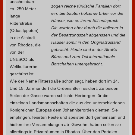
unscheinbare
zogen reiche türkische Familien dort
ca. 250 Meter
ein. Sie bauten hölzerne Erker vor die
lange
Häuser, wie es ihrem Stil entsprach.
Ritterstraße
Die wurden aber durch die Italiener in
(Odos Ippoton)
der Besatzungszeit abgerissen und die
in die Altstadt
Häuser somit in den Originalzustand
von Rhodos, die
gebracht. Heute sind in der Straße
von der
Büros und zum Teil internationale
UNESCO als
Botschaften untergebracht.
Weltkulturerbe
geschützt ist.
Wie der Name Ritterstraße schon sagt, haben dort im 14.
Und 15. Jahrhundert die Ordensritter residiert. Zu beiden
Seiten der Gasse waren schlichte Herbergen für die
einzelnen Landsmannschaften die aus den unterschiedenen
Königreichen Europas dem Johanniterorden dienten. Sie
empfingen, feierten Feste und speisten dort gemeinsam und
hielten ihre Versammlungen ab. Gewohnt haben sollen sie
allerdings in Privaträumen in Rhodos. Über den Portalen