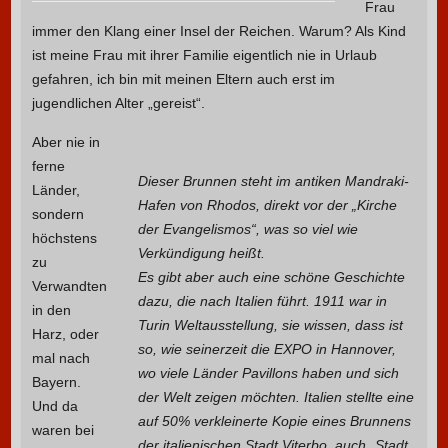
Frau
immer den Klang einer Insel der Reichen. Warum? Als Kind
ist meine Frau mit ihrer Familie eigentlich nie in Urlaub
gefahren, ich bin mit meinen Eltern auch erst im
jugendlichen Alter „gereist“.
Aber nie in
ferne
Dieser Brunnen steht im antiken Mandraki-
Länder,
Hafen von Rhodos, direkt vor der „Kirche
sondern
der Evangelismos“, was so viel wie
höchstens
Verkündigung heißt.
zu
Es gibt aber auch eine schöne Geschichte
Verwandten
dazu, die nach Italien führt. 1911 war in
in den
Turin Weltausstellung, sie wissen, dass ist
Harz, oder
so, wie seinerzeit die EXPO in Hannover,
mal nach
wo viele Länder Pavillons haben und sich
Bayern.
der Welt zeigen möchten. Italien stellte eine
Und da
auf 50% verkleinerte Kopie eines Brunnens
waren bei
der italienischen Stadt Viterbo, auch „Stadt