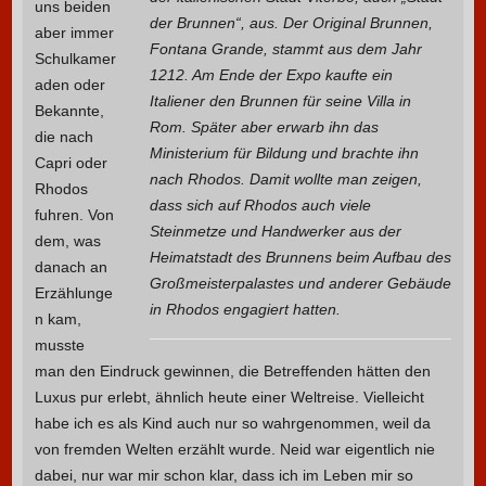
uns beiden
der Brunnen“, aus. Der Original Brunnen,
aber immer
Fontana Grande, stammt aus dem Jahr
Schulkamer
1212. Am Ende der Expo kaufte ein
aden oder
Italiener den Brunnen für seine Villa in
Bekannte,
Rom. Später aber erwarb ihn das
die nach
Ministerium für Bildung und brachte ihn
Capri oder
nach Rhodos. Damit wollte man zeigen,
Rhodos
dass sich auf Rhodos auch viele
fuhren. Von
Steinmetze und Handwerker aus der
dem, was
Heimatstadt des Brunnens beim Aufbau des
danach an
Großmeisterpalastes und anderer Gebäude
Erzählunge
in Rhodos engagiert hatten.
n kam,
musste
man den Eindruck gewinnen, die Betreffenden hätten den
Luxus pur erlebt, ähnlich heute einer Weltreise. Vielleicht
habe ich es als Kind auch nur so wahrgenommen, weil da
von fremden Welten erzählt wurde. Neid war eigentlich nie
dabei, nur war mir schon klar, dass ich im Leben mir so