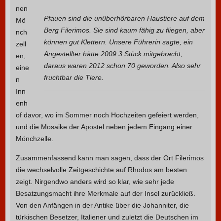
nen
Pfauen sind die unüberhörbaren Haustiere auf dem
Mö
Berg Filerimos. Sie sind kaum fähig zu fliegen, aber
nch
können gut Klettern. Unsere Führerin sagte, ein
zell
Angestellter hätte 2009 3 Stück mitgebracht,
en,
daraus waren 2012 schon 70 geworden. Also sehr
eine
fruchtbar die Tiere.
n
Inn
enh
of davor, wo im Sommer noch Hochzeiten gefeiert werden,
und die Mosaike der Apostel neben jedem Eingang einer
Mönchzelle.
Zusammenfassend kann man sagen, dass der Ort Filerimos
die wechselvolle Zeitgeschichte auf Rhodos am besten
zeigt. Nirgendwo anders wird so klar, wie sehr jede
Besatzungsmacht ihre Merkmale auf der Insel zurückließ.
Von den Anfängen in der Antike über die Johanniter, die
türkischen Besetzer, Italiener und zuletzt die Deutschen im