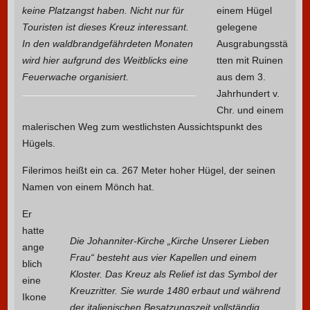
keine Platzangst haben. Nicht nur für
einem Hügel
Touristen ist dieses Kreuz interessant.
gelegene
In den waldbrandgefährdeten Monaten
Ausgrabungsstä
wird hier aufgrund des Weitblicks eine
tten mit Ruinen
Feuerwache organisiert.
aus dem 3.
Jahrhundert v.
Chr. und einem
malerischen Weg zum westlichsten Aussichtspunkt des
Hügels.
Filerimos heißt ein ca. 267 Meter hoher Hügel, der seinen
Namen von einem Mönch hat.
Er
hatte
Die Johanniter-Kirche „Kirche Unserer Lieben
ange
Frau“ besteht aus vier Kapellen und einem
blich
Kloster. Das Kreuz als Relief ist das Symbol der
eine
Kreuzritter. Sie wurde 1480 erbaut und während
Ikone
der italienischen Besatzungszeit vollständig