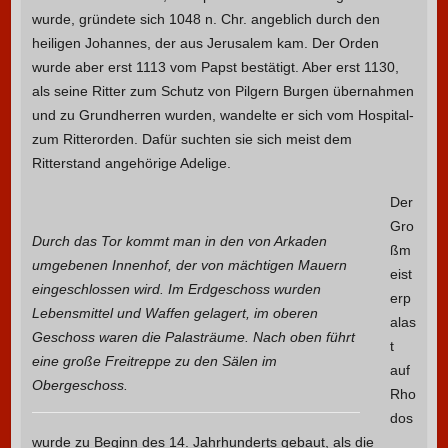
wurde, gründete sich 1048 n. Chr. angeblich durch den
heiligen Johannes, der aus Jerusalem kam. Der Orden
wurde aber erst 1113 vom Papst bestätigt. Aber erst 1130,
als seine Ritter zum Schutz von Pilgern Burgen übernahmen
und zu Grundherren wurden, wandelte er sich vom Hospital-
zum Ritterorden. Dafür suchten sie sich meist dem
Ritterstand angehörige Adelige.
Der
Gro
Durch das Tor kommt man in den von Arkaden
ßm
umgebenen Innenhof, der von mächtigen Mauern
eist
eingeschlossen wird. Im Erdgeschoss wurden
erp
Lebensmittel und Waffen gelagert, im oberen
alas
Geschoss waren die Palasträume. Nach oben führt
t
eine große Freitreppe zu den Sälen im
auf
Obergeschoss.
Rho
dos
wurde zu Beginn des 14. Jahrhunderts gebaut, als die