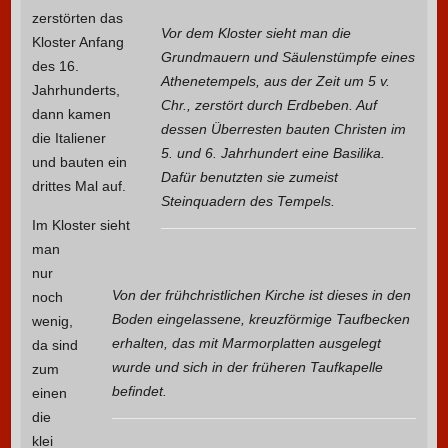
zerstörten das
Vor dem Kloster sieht man die
Kloster Anfang
Grundmauern und Säulenstümpfe eines
des 16.
Athenetempels, aus der Zeit um 5 v.
Jahrhunderts,
Chr., zerstört durch Erdbeben. Auf
dann kamen
dessen Überresten bauten Christen im
die Italiener
5. und 6. Jahrhundert eine Basilika.
und bauten ein
Dafür benutzten sie zumeist
drittes Mal auf.
Steinquadern des Tempels.
Im Kloster sieht
man
nur
Von der frühchristlichen Kirche ist dieses in den
noch
Boden eingelassene, kreuzförmige Taufbecken
wenig,
erhalten, das mit Marmorplatten ausgelegt
da sind
wurde und sich in der früheren Taufkapelle
zum
befindet.
einen
die
klei