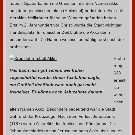
haben. Später kamen die Griechen, die den Namen Akko
aus dem griechischen akos (Heilmittel) herleiteten. Hier soll
Herakles Heilkräuter für seine Wunden gefunden haben.
Erst im 2. Jahrhundert vor Christi wurde die Stadt wichtiger
Handelsplatz. In römischer Zeit blühte die Akko dann
besonders auf. Die Namen wechselten häufig, erst nach der
arabischen
Erobe
rung
Hier kann man gut sehen, wie früher
638
zugeschüttet wurde. Unser Taxifahrer sagte,
erhielt
ein Großteil der Stadt wäre noch gar nicht
sie
freigelegt. Es könne noch Jahrzehnte dauern.
wiede
r den
alten Namen Akko. Besonders bedeutend war die Stadt
während der Kreuzzüge. Nach dem Verlust Jerusalems
(1187) wurde Akko Sitz des fränkischen Königtums. Die
Johanniter siedelten von Jerusalem nach Akko über und es