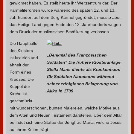
gewidmet haben. Es stellt heute ihr Weltzentrum dar. Der
Karmeliterorden wurde während des späten 12. und 13.
Jahrhundert auf dem Berg Karmel gegründet, musste aber
das Heilige Land gegen Ende des 13. Jahrhunderts wegen
dem Druck der muslimischen Bevölkerung verlassen.
Die Haupthalle
des Klosters
„Denkmal des Französischen
ist luxuriös und
Soldaten“ Die frühere Klosteranlage
ähnelt der
Stella Maris diente als Krankenhaus
Form eines
für Soldaten Napoleons während
Kreuzes. Die
seiner erfolglosen Belagerung von
Kuppel der
Akko in 1799
Kirche ist
geschmückt
mit wunderschönen, bunten Malereien, welche Motive aus
dem Alten und Neuen Testament darstellen. Über dem Altar
befindet sich eine Statue der Jungfrau Maria, welche Jesus
auf ihren Knien trägt.