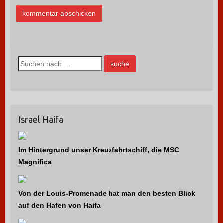
S
u
c
h
e
Israel Haifa
n
n
a
Im Hintergrund unser Kreuzfahrtschiff, die MSC
c
Magnifica
h
:
Von der Louis-Promenade hat man den besten Blick
auf den Hafen von Haifa