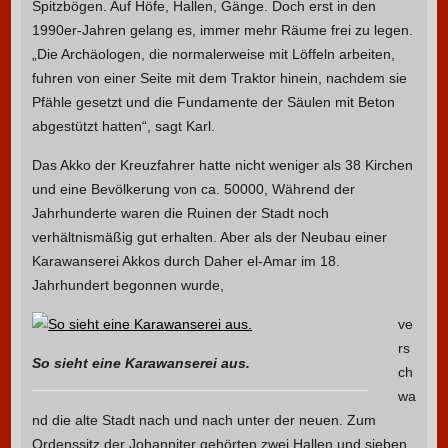
Spitzbögen. Auf Höfe, Hallen, Gänge. Doch erst in den
1990er-Jahren gelang es, immer mehr Räume frei zu legen.
„Die Archäologen, die normalerweise mit Löffeln arbeiten,
fuhren von einer Seite mit dem Traktor hinein, nachdem sie
Pfähle gesetzt und die Fundamente der Säulen mit Beton
abgestützt hatten“, sagt Karl.
Das Akko der Kreuzfahrer hatte nicht weniger als 38 Kirchen
und eine Bevölkerung von ca. 50000, Während der
Jahrhunderte waren die Ruinen der Stadt noch
verhältnismäßig gut erhalten. Aber als der Neubau einer
Karawanserei Akkos durch Daher el-Amar im 18.
Jahrhundert begonnen wurde,
ve
rs
So sieht eine Karawanserei aus.
ch
wa
nd die alte Stadt nach und nach unter der neuen. Zum
Ordenssitz der Johanniter gehörten zwei Hallen und sieben