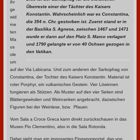
ihr
Überreste einer der Tächter des Kaisers
ge
Konstantin. Wahrscheinlich war es Constantina,
wid
die 354 n. Chr. gestorben ist. Zuerst stand er in
me
der Basilika S. Agnese, zwischen 1467 und 1471
ten
wurde er dann auf den Platz S. Marco verlagert
Ma
und 1790 gelangte er von 40 Ochsen gezogen in
us
den Vatikan.
ole
um
auf der Via Labicana. Und zum anderen der Sarkophag von
Constantina, der Tochter des Kaisers Konstantin. Material ist
roter Porphyr, ein vulkanisches Gestein. Vier Löwinnen
fungieren als Stützen. Als Muster auf den vier Seiten sind
Blättergewinden und Weinranken angebracht, dazwischen
Figuren bei der Weinlese, bzw. Pfauen.
Vom Sala a Croce Greca kann direkt zurückschauen in das
Museo Pio Clementino, also in die Sala Rotonda.
Dabei sieht man ein imposantes Eingangsportal, das von