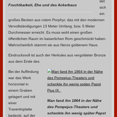
det
Fruchtbarkeit, Ehe und des Ackerbaus
sich
ein
großes Becken aus rotem Porphyr, das mit den modernen
Vervollständigungen 13 Meter Umfang, bzw. 5 Meter
Durchmesser erreicht. Es muss wohl einen großen
öffentlichen Raum im kaiserlichen Rom geschmückt haben.
Wahrscheinlich stammt sie aus Neros goldenem Haus.
Eindrucksvoll ist auch der Herkules aus vergoldeter Bronze
aus dem Ende des
Bei der Auffindung
war das Werk
horizontal in
einem Graben
gelagert und mit
Man fand ihn 1864 in der Nähe
einer
des Pompejus-Theaters und
Travertinplatte
schenkte ihn wenig später Papst
bedeckt, auf der