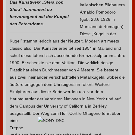
Das Kunstwerk „Sfera con
italienischen Bildhauers
Sfera“ harmoniert so
Arnaldo Pomodoro
hervorragend mit der Kuppel
(geb. 23.6.1926 in
des Petersdoms.
Morciano di Romagna).
Diese „Kugel in der
Kugel“ stammt jedoch aus der Neuzeit. Modern art meets
classic also. Der Künstler arbeitet seit 1954 in Mailand und
schuf diese futuristisch aussehende Bronzeskulptur im Jahre
1990. Er schenkte sie dem Vatikan. Die wirklich riesige
Plastik hat einen Durchmesser von 4 Metern. Sie besteht
aus zwei ineinander verschachtelten Metallkugeln, wobei die
äußere entgegen dem Uhrzeigersinn rotiert. Weitere
Skulpturen aus dieser Serie werden u.a. vor dem
Hauptquartier der Vereinten Nationen in New York und auf
dem Campus der University of California in Berkley
ausgestellt.
Der Weg zum Hof „Cortile Ottagono führt über
eine
Treppe