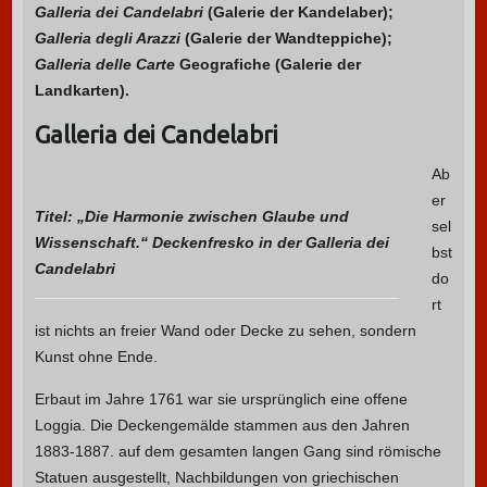
Galleria dei Candelabri
(Galerie der Kandelaber);
Galleria degli Arazzi
(Galerie der Wandteppiche);
Galleria delle Carte
Geografiche (Galerie der
Landkarten).
Galleria dei Candelabri
Ab
er
Titel: „Die Harmonie zwischen Glaube und
sel
Wissenschaft.“ Deckenfresko in der Galleria dei
bst
Candelabri
do
rt
ist nichts an freier Wand oder Decke zu sehen, sondern
Kunst ohne Ende.
Erbaut im Jahre 1761 war sie ursprünglich eine offene
Loggia. Die Deckengemälde stammen aus den Jahren
1883-1887. auf dem gesamten langen Gang sind römische
Statuen ausgestellt, Nachbildungen von griechischen