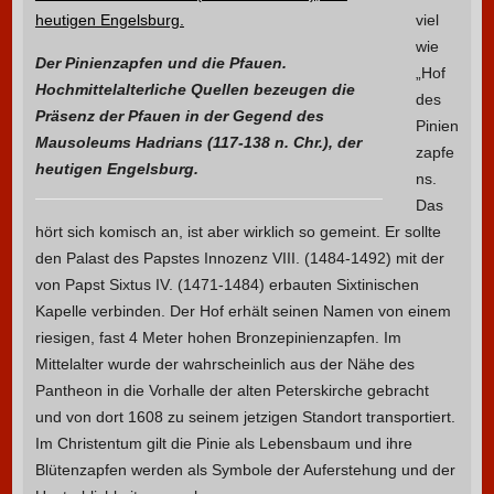
viel
wie
Der Pinienzapfen und die Pfauen.
„Hof
Hochmittelalterliche Quellen bezeugen die
des
Präsenz der Pfauen in der Gegend des
Pinien
Mausoleums Hadrians (117-138 n. Chr.), der
zapfe
heutigen Engelsburg.
ns.
Das
hört sich komisch an, ist aber wirklich so gemeint. Er sollte
den Palast des Papstes Innozenz VIII. (1484-1492) mit der
von Papst Sixtus IV. (1471-1484) erbauten Sixtinischen
Kapelle verbinden. Der Hof erhält seinen Namen von einem
riesigen, fast 4 Meter hohen Bronzepinienzapfen. Im
Mittelalter wurde der wahrscheinlich aus der Nähe des
Pantheon in die Vorhalle der alten Peterskirche gebracht
und von dort 1608 zu seinem jetzigen Standort transportiert.
Im Christentum gilt die Pinie als Lebensbaum und ihre
Blütenzapfen werden als Symbole der Auferstehung und der