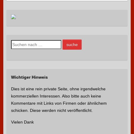
S
u
c
h
e
Wichtiger Hinweis
n
n
Dies ist eine rein private Seite, ohne irgendwelche
a
kommerziellen Interessen. Also bitte auch keine
c
Kommentare mit Links von Firmen oder ähnlichem
h
schicken. Diese werden nicht veröffentlicht.
:
Vielen Dank