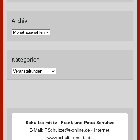
Archiv
A
r
c
h
Kategorien
i
v
K
a
t
e
g
o
r
Schultze mit tz - Frank und Petra Schultze
i
E-Mail: F.Schultze@t-online.de - Internet:
e
www.schultze-mit-tz.de
n