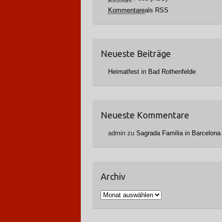
Kommentare
als RSS
Neueste Beiträge
Heimatfest in Bad Rothenfelde
Neueste Kommentare
admin
zu
Sagrada Familia in Barcelona
Archiv
A
r
c