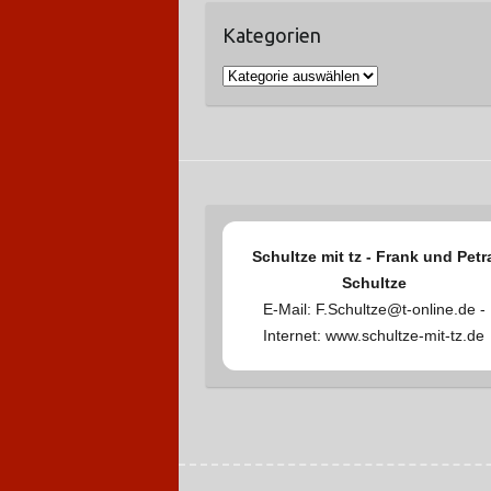
h
Kategorien
i
v
K
a
t
e
g
o
r
Schultze mit tz - Frank und Petr
i
Schultze
e
E-Mail: F.Schultze@t-online.de -
n
Internet: www.schultze-mit-tz.de