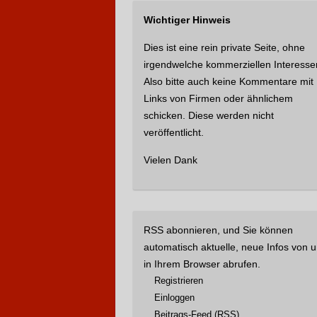
h
Wichtiger Hinweis
e
n
Dies ist eine rein private Seite, ohne
n
irgendwelche kommerziellen Interesse
a
Also bitte auch keine Kommentare mit
c
Links von Firmen oder ähnlichem
h
schicken. Diese werden nicht
:
veröffentlicht.
Vielen Dank
RSS abonnieren, und Sie können
automatisch aktuelle, neue Infos von 
in Ihrem Browser abrufen.
Registrieren
Einloggen
Beitrags
-Feed (RSS)