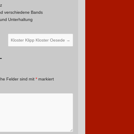
z
nd verschiedene Bands
und Unterhaltung
Kloster Klipp Kloster Oesede
→
r
che Felder sind mit
*
markiert