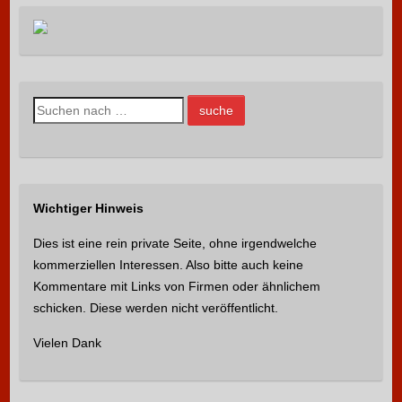
S
u
c
h
e
Wichtiger Hinweis
n
n
Dies ist eine rein private Seite, ohne irgendwelche
a
kommerziellen Interessen. Also bitte auch keine
c
Kommentare mit Links von Firmen oder ähnlichem
h
schicken. Diese werden nicht veröffentlicht.
:
Vielen Dank